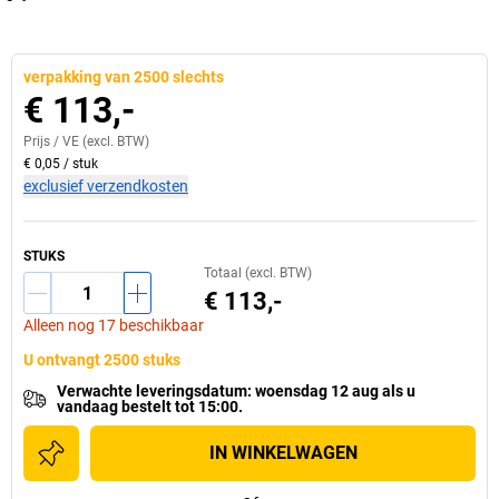
verpakking van 2500 slechts
€ 113,-
Prijs /
VE
(excl. BTW)
€ 0,05
/
stuk
exclusief verzendkosten
STUKS
Totaal (excl. BTW)
€ 113,-
Alleen nog 17 beschikbaar
U ontvangt 2500 stuks
Verwachte leveringsdatum
:
woensdag 12 aug
als u
vandaag bestelt tot 15:00.
IN WINKELWAGEN