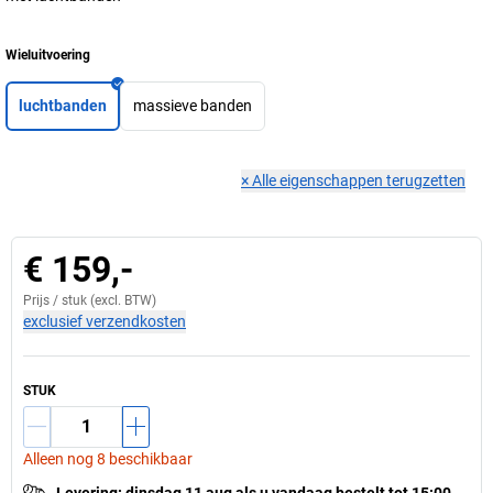
Wieluitvoering
luchtbanden
massieve banden
×
Alle eigenschappen terugzetten
€ 159,-
Prijs /
stuk
(excl. BTW)
exclusief verzendkosten
STUK
Alleen nog 8 beschikbaar
Levering
:
dinsdag 11 aug
als u
vandaag bestelt tot 15:00.