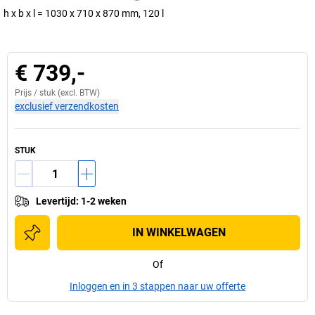
h x b x l = 1030 x 710 x 870 mm, 120 l
€ 739,-
Prijs /
stuk
(excl. BTW)
exclusief verzendkosten
STUK
Levertijd
:
1-2 weken
IN WINKELWAGEN
Of
Inloggen en in 3 stappen naar uw offerte