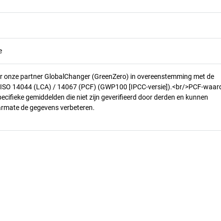
e
r onze partner GlobalChanger (GreenZero) in overeenstemming met de
n ISO 14044 (LCA) / 14067 (PCF) (GWP100 [IPCC-versie]).<br/>PCF-waar
pecifieke gemiddelden die niet zijn geverifieerd door derden en kunnen
armate de gegevens verbeteren.