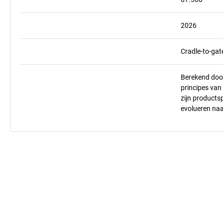
2026
Cradle-to-gat
Berekend doo
principes va
zijn products
evolueren na