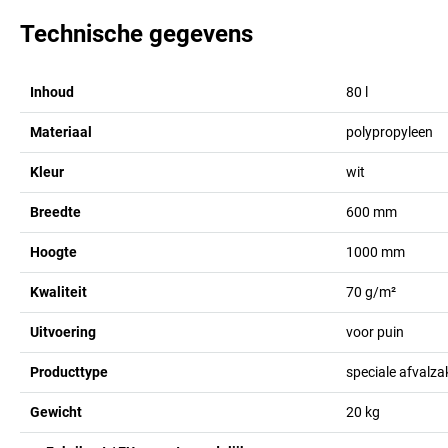
Technische gegevens
Inhoud
80
l
Materiaal
polypropyleen
Kleur
wit
Breedte
600
mm
Hoogte
1000
mm
Kwaliteit
70 g/m²
Uitvoering
voor puin
Producttype
speciale afvalz
Gewicht
20
kg