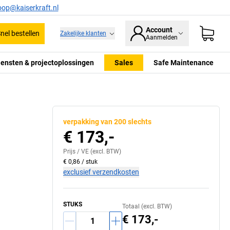
oop@kaiserkraft.nl
Account
nel bestellen
Zakelijke klanten
Aanmelden
iensten & projectoplossingen
Sales
Safe Maintenance
verpakking van 200 slechts
€ 173,-
Prijs /
VE
(excl. BTW)
€ 0,86
/
stuk
exclusief verzendkosten
STUKS
Totaal (excl. BTW)
€ 173,-