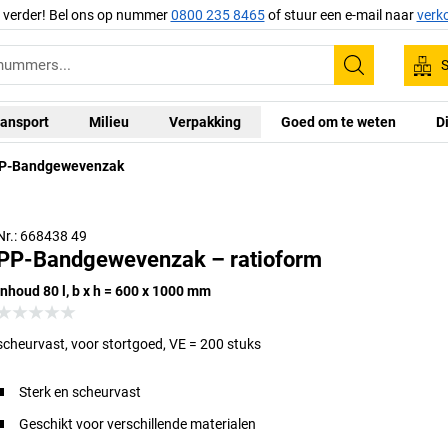
g verder! Bel ons op nummer
0800 235 8465
of stuur een e-mail naar
verk
S
Zoeken
ansport
Milieu
Verpakking
Goed om te weten
D
P-Bandgewevenzak
Nr.: 668438 49
PP-Bandgewevenzak – ratioform
inhoud 80 l, b x h = 600 x 1000 mm
scheurvast, voor stortgoed, VE = 200 stuks
Sterk en scheurvast
Geschikt voor verschillende materialen