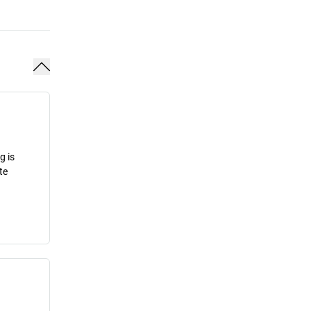
g is
te