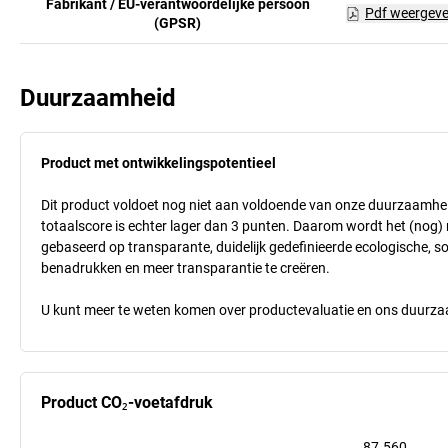
Fabrikant / EU-verantwoordelijke persoon
Pdf weergev
(GPSR)
Duurzaamheid
Product met ontwikkelingspotentieel
Dit product voldoet nog niet aan voldoende van onze duurzaamhei
totaalscore is echter lager dan 3 punten. Daarom wordt het (nog
gebaseerd op transparante, duidelijk gedefinieerde ecologische, so
benadrukken en meer transparantie te creëren.
U kunt meer te weten komen over productevaluatie en ons duurzaa
Product CO₂-voetafdruk
87.560