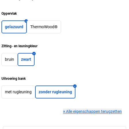
Oppervlak
gelazuurd
ThermoWood®
Zitting- en leuningkleur
bruin
zwart
Uitvoering bank
met rugleuning
zonder rugleuning
×
Alle eigenschappen terugzetten