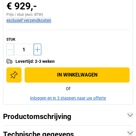
€ 929,-
Prijs /
stuk
(excl. BTW)
exclusief verzendkosten
STUK
Levertijd
:
2-3 weken
IN WINKELWAGEN
Of
Inloggen en in 3 stappen naar uw offerte
Productomschrijving
Technische gegevens