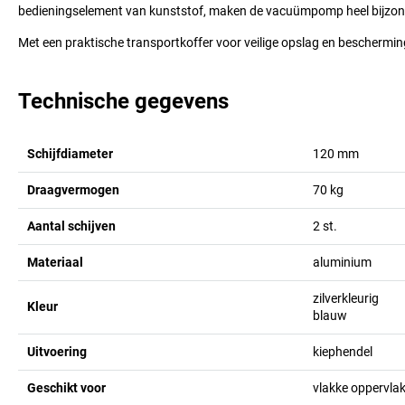
bedieningselement van kunststof, maken de vacuümpomp heel bijzonder
Met een praktische transportkoffer voor veilige opslag en beschermin
Technische gegevens
Schijfdiameter
120
mm
Draagvermogen
70
kg
Aantal schijven
2
st.
Materiaal
aluminium
zilverkleurig
Kleur
blauw
Uitvoering
kiephendel
Geschikt voor
vlakke oppervla