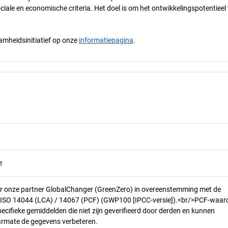
ciale en economische criteria. Het doel is om het ontwikkelingspotentieel 
mheidsinitiatief op onze
informatiepagina
.
e
r onze partner GlobalChanger (GreenZero) in overeenstemming met de
n ISO 14044 (LCA) / 14067 (PCF) (GWP100 [IPCC-versie]).<br/>PCF-waar
pecifieke gemiddelden die niet zijn geverifieerd door derden en kunnen
armate de gegevens verbeteren.