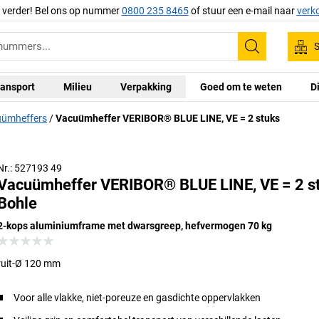
g verder! Bel ons op nummer
0800 235 8465
of stuur een e-mail naar
verk
S
Zoeken
ansport
Milieu
Verpakking
Goed om te weten
D
ümheffers
Vacuümheffer VERIBOR® BLUE LINE, VE = 2 stuks
Nr.: 527193 49
Vacuümheffer VERIBOR® BLUE LINE, VE = 2 s
Bohle
2-kops aluminiumframe met dwarsgreep, hefvermogen 70 kg
ruit-Ø 120 mm
Voor alle vlakke, niet-poreuze en gasdichte oppervlakken