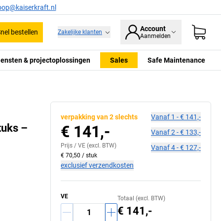
oop@kaiserkraft.nl
Account
nel bestellen
Zakelijke klanten
Aanmelden
iensten & projectoplossingen
Sales
Safe Maintenance
verpakking van 2 slechts
Vanaf
1
-
€ 141,-
tuks –
€ 141,-
Vanaf
2
-
€ 133,-
Prijs /
VE
(excl. BTW)
Vanaf
4
-
€ 127,-
€ 70,50
/
stuk
exclusief verzendkosten
VE
Totaal (excl. BTW)
€ 141,-