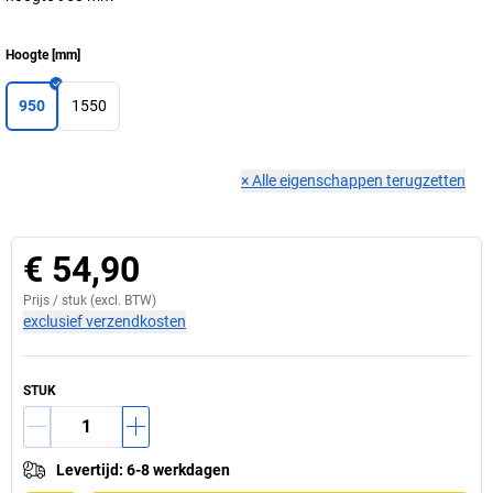
Hoogte
[
mm
]
950
1550
×
Alle eigenschappen terugzetten
€ 54,90
Prijs /
stuk
(excl. BTW)
exclusief verzendkosten
STUK
Levertijd
:
6-8 werkdagen