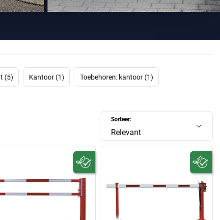
 technische perfectie, tijdloos functionele esthetica en
sloze kwaliteit. Mannus – traditioneel innovatief!
ef bezighoudt met een
Mannus-vlaggenmast
, merkt al snel
dagingen overwonnen moeten worden. Want zowel op
nen (als representatief visitekaartje) als op beurzen (als
en Mannus-vlaggenmasten robuust en absoluut stabiel zijn.
de vlag niet opwaaien, moet het aanbrengen van de vlag
t (5)
Kantoor (1)
Toebehoren: kantoor (1)
 moeten er verschillende soorten vlaggen bevestigd kunnen
worden enz.
or Mannus-vlaggenmasten! Hier vindt u uw nieuwe Mannus-
Sorteer:
genmast of uw nieuwe Mannus-wegversperring!
Relevant