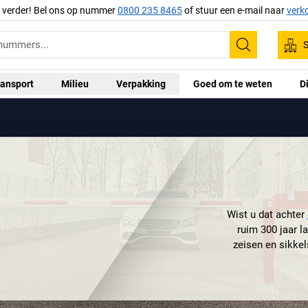
g verder! Bel ons op nummer
0800 235 8465
of stuur een e-mail naar
verk
S
Zoeken
ansport
Milieu
Verpakking
Goed om te weten
D
Wist u dat achter
ruim 300 jaar l
zeisen en sikkel
Gevelsberg opgeri
Arnsberg en vana
naar de verkoop
Cronenberg oHG i