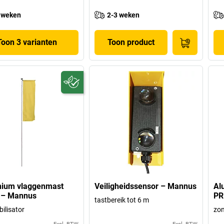
 weken
2-3 weken
Toon 3 varianten
Toon product
nium vlaggenmast
Veiligheidssensor – Mannus
Al
 – Mannus
PR
tastbereik tot 6 m
ilisator
zon