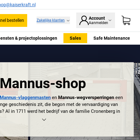
oop@kaiserkraft.nl
Account
nel bestellen
Zakelijke klanten
Aanmelden
iensten & projectoplossingen
Sales
Safe Maintenance
Mannus-shop
Mannus-vlaggenmasten
en
Mannus-wegversperringen
een
ange geschiedenis zit, die begon met de vervaardiging van
s? Al in 1711 werd het bedrijf van de familie Cronenberg in
cht. In 1870 verhuisde het bedrijf naar de huidige locatie in
f 1950 werd het zwaartepunt verlegd van de zeisensmederij
 van hoogwaardig stadsmeubilair. Tegenwoordig is Julius
n veel productdomeinen Europees marktleider. Het bedrijf