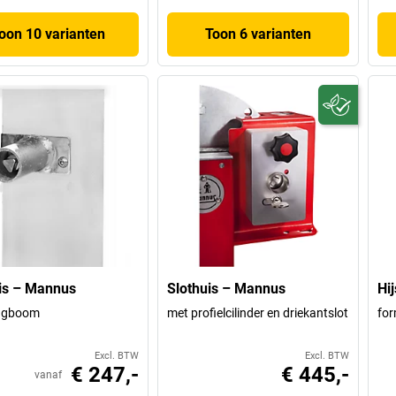
oon 10 varianten
Toon 6 varianten
is – Mannus
Slothuis – Mannus
Hi
lagboom
met profielcilinder en driekantslot
for
Excl. BTW
Excl. BTW
€ 247,-
€ 445,-
vanaf