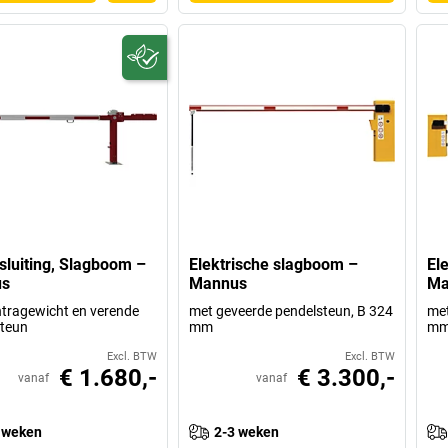
luiting, Slagboom –
Elektrische slagboom –
El
s
Mannus
Ma
tragewicht en verende
met geveerde pendelsteun, B 324
met
teun
mm
m
Excl. BTW
Excl. BTW
€ 1.680,-
€ 3.300,-
vanaf
vanaf
 weken
2-3 weken