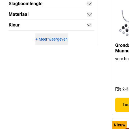
Slagboomlengte
Materiaal
Kleur
+
Meer weergeven
Grond
Mannu
voor ho
2-3
To
Nieuw