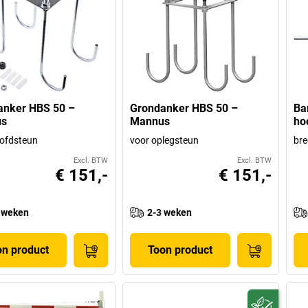
anker HBS 50 –
Grondanker HBS 50 –
Ba
s
Mannus
ho
ofdsteun
voor oplegsteun
br
Excl. BTW
Excl. BTW
€ 151,-
€ 151,-
 weken
2-3 weken
on product
Toon product