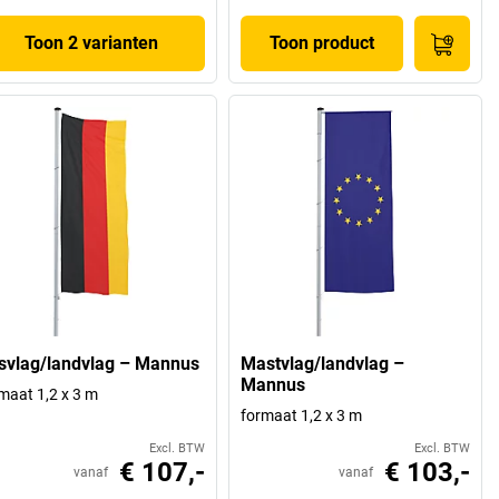
Toon 2 varianten
Toon product
jsvlag/landvlag – Mannus
Mastvlag/landvlag –
Mannus
maat 1,2 x 3 m
formaat 1,2 x 3 m
Excl. BTW
Excl. BTW
€ 107,-
€ 103,-
vanaf
vanaf