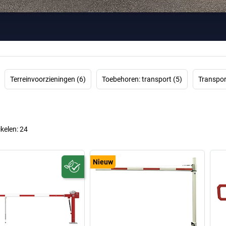
overtuigt door
compromi
Wie zich intensi
welke uit
bedrijfsterrei
eyecatcher) moet
Bovendien mag 
Terreinvoorzieningen (6)
Toebehoren: transport (5)
Transpor
eenvoudig zijn,
Geen probleem vo
vlag
ikelen:
24
Nieuw