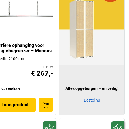
rrière ophanging voor
ogtebegrenzer – Mannus
eedte 2100 mm
Excl. BTW
€ 267,-
Alles opgeborgen – en veilig!
2-3 weken
Bestel nu
Toon product