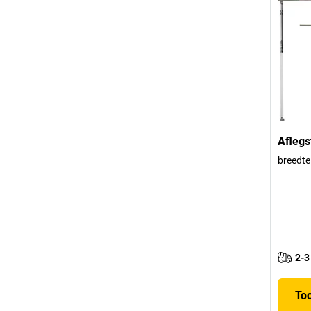
Afleg
breedt
2-3
To