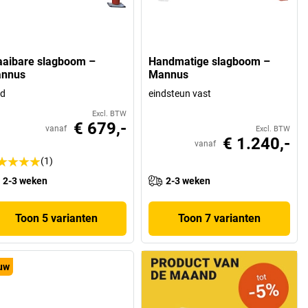
aaibare slagboom –
Handmatige slagboom –
nnus
Mannus
od
eindsteun vast
Excl. BTW
€ 679,-
vanaf
Excl. BTW
€ 1.240,-
vanaf
(1)
2-3 weken
2-3 weken
Toon 5 varianten
Toon 7 varianten
uw