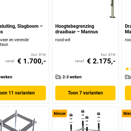
luiting, Slagboom –
Hoogtebegrenzing
Dr
s
draaibaar – Mannus
Ma
veer en verende
rood-wit
ro
teun
Excl. BTW
Excl. BTW
€ 1.700,-
€ 2.175,-
vanaf
vanaf
 weken
2-3 weken
oon 11 varianten
Toon 7 varianten
Nieuw
Nie