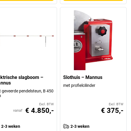
ektrische slagboom –
Slothuis – Mannus
nnus
met profielcilinder
 geveerde pendelsteun, B 450
m
Excl. BTW
Excl. BTW
€ 4.850,-
€ 375,-
vanaf
2-3 weken
2-3 weken