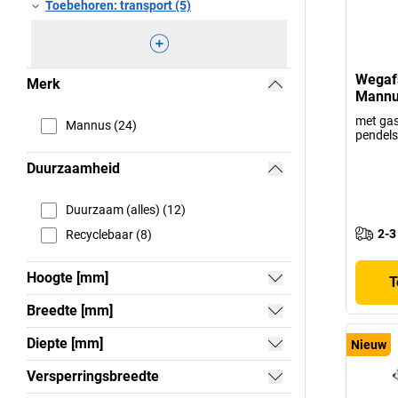
Toebehoren: transport (5)
Wegafs
Merk
Mannu
met gas
Mannus (24)
pendels
Duurzaamheid
Duurzaam (alles) (12)
2-3
Recyclebaar (8)
Hoogte [mm]
T
Breedte [mm]
Diepte [mm]
Nieuw
Versperringsbreedte