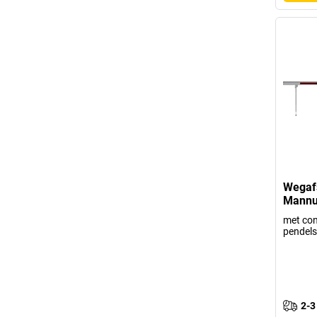
Wegafs
Mannu
met con
pendels
2-3