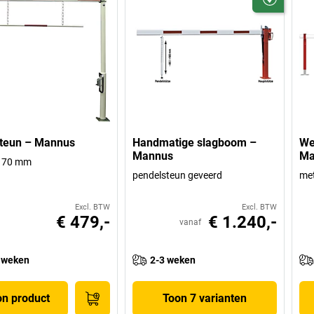
steun – Mannus
Handmatige slagboom –
We
Mannus
Ma
e 70 mm
pendelsteun geveerd
met
Excl. BTW
Excl. BTW
€ 479,-
€ 1.240,-
vanaf
 weken
2-3 weken
on product
Toon 7 varianten