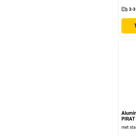
2-3
Alumi
PIRAT
met stab