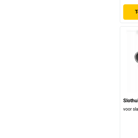
T
Slothu
voor s