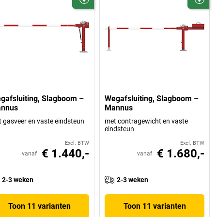
gafsluiting, Slagboom –
Wegafsluiting, Slagboom –
nnus
Mannus
 gasveer en vaste eindsteun
met contragewicht en vaste
eindsteun
Excl. BTW
Excl. BTW
€ 1.440,-
€ 1.680,-
vanaf
vanaf
2-3 weken
2-3 weken
Toon 11 varianten
Toon 11 varianten