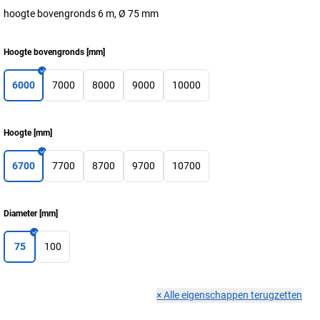
hoogte bovengronds 6 m, Ø 75 mm
Hoogte bovengronds
[
mm
]
6000
7000
8000
9000
10000
Hoogte
[
mm
]
6700
7700
8700
9700
10700
Diameter
[
mm
]
75
100
×
Alle eigenschappen terugzetten