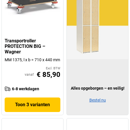
Transportroller
PROTECTION BIG –
Wagner
MM 1375, l x b = 710 x 440 mm
Excl. BTW
€ 85,90
vanaf
Alles opgeborgen – en veilig!
6-8 werkdagen
Bestel nu
Toon 3 varianten