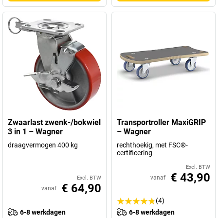
Zwaarlast zwenk-/bokwiel
Transportroller MaxiGRIP
3 in 1 – Wagner
– Wagner
draagvermogen 400 kg
rechthoekig, met FSC®-
certificering
Excl. BTW
€ 43,90
vanaf
Excl. BTW
€ 64,90
vanaf
(4)
6-8 werkdagen
6-8 werkdagen