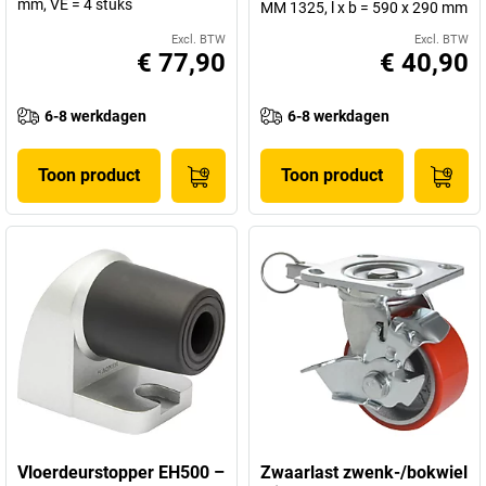
mm, VE = 4 stuks
MM 1325, l x b = 590 x 290 mm
Excl. BTW
Excl. BTW
€ 77,90
€ 40,90
6-8 werkdagen
6-8 werkdagen
Toon product
Toon product
Vloerdeurstopper EH500 –
Zwaarlast zwenk-/bokwiel