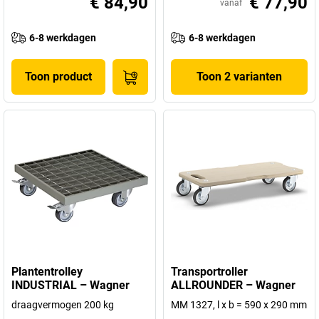
€ 84,90
€ 77,90
vanaf
6-8 werkdagen
6-8 werkdagen
Toon product
Toon 2 varianten
Plantentrolley
Transportroller
INDUSTRIAL – Wagner
ALLROUNDER – Wagner
draagvermogen 200 kg
MM 1327, l x b = 590 x 290 mm