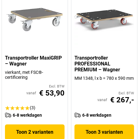
Transportroller MaxiGRIP
Transportroller
– Wagner
PROFESSIONAL
PREMIUM – Wagner
vierkant, met FSC®-
certificering
MM 1348, l x b = 780 x 590 mm
Excl. BTW
€ 53,90
vanaf
Excl. BTW
€ 267,-
vanaf
(3)
6-8 werkdagen
6-8 werkdagen
Toon 2 varianten
Toon 3 varianten