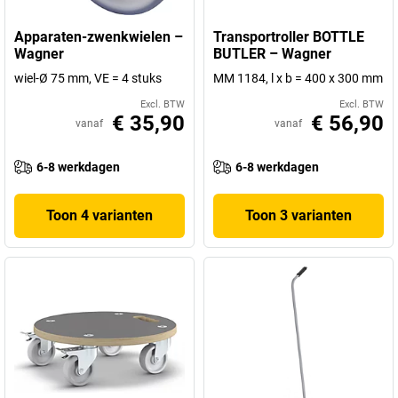
Apparaten-zwenkwielen –
Transportroller BOTTLE
Wagner
BUTLER – Wagner
wiel-Ø 75 mm, VE = 4 stuks
MM 1184, l x b = 400 x 300 mm
Excl. BTW
Excl. BTW
€ 35,90
€ 56,90
vanaf
vanaf
6-8 werkdagen
6-8 werkdagen
Toon 4 varianten
Toon 3 varianten