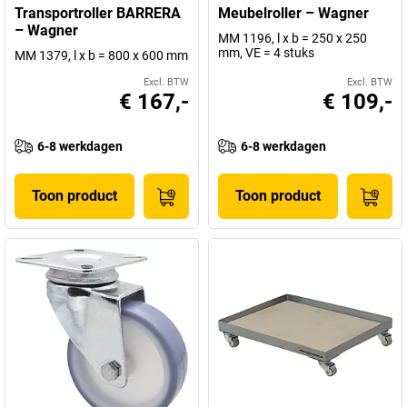
Transportroller BARRERA
Meubelroller – Wagner
– Wagner
MM 1196, l x b = 250 x 250
mm, VE = 4 stuks
MM 1379, l x b = 800 x 600 mm
Excl. BTW
Excl. BTW
€ 167,-
€ 109,-
6-8 werkdagen
6-8 werkdagen
Toon product
Toon product