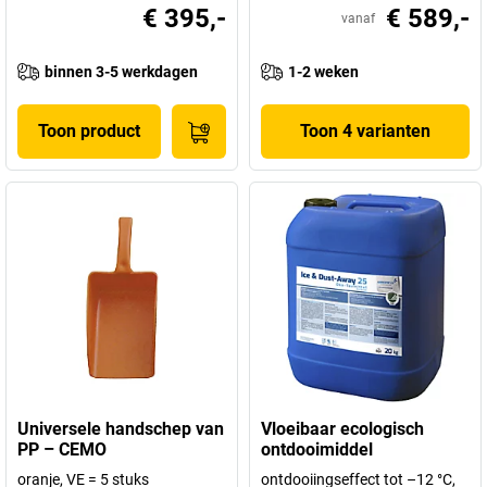
€ 395,-
€ 589,-
vanaf
binnen 3-5 werkdagen
1-2 weken
Toon product
Toon 4 varianten
Universele handschep van
Vloeibaar ecologisch
PP – CEMO
ontdooimiddel
oranje, VE = 5 stuks
ontdooiingseffect tot –12 °C,