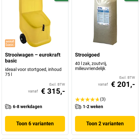
Strooiwagen – eurokraft
Strooigoed
basic
40 l zak, zoutvrij,
milieuvriendelijk
ideaal voor stortgoed, inhoud
75 l
Excl. BTW
€ 201,-
vanaf
Excl. BTW
€ 315,-
vanaf
(3)
6-8 werkdagen
1-2 weken
Toon 6 varianten
Toon 2 varianten