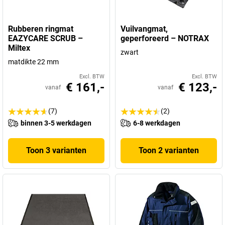
Rubberen ringmat
Vuilvangmat,
EAZYCARE SCRUB –
geperforeerd – NOTRAX
Miltex
zwart
matdikte 22 mm
Excl. BTW
Excl. BTW
€ 161,-
€ 123,-
vanaf
vanaf
(7)
(2)
binnen 3-5 werkdagen
6-8 werkdagen
Toon 3 varianten
Toon 2 varianten