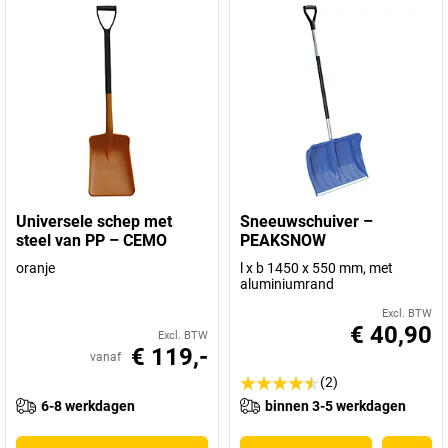
Universele schep met
Sneeuwschuiver –
steel van PP – CEMO
PEAKSNOW
oranje
l x b 1450 x 550 mm, met
aluminiumrand
Excl. BTW
€ 40,90
Excl. BTW
€ 119,-
vanaf
(2)
6-8 werkdagen
binnen 3-5 werkdagen