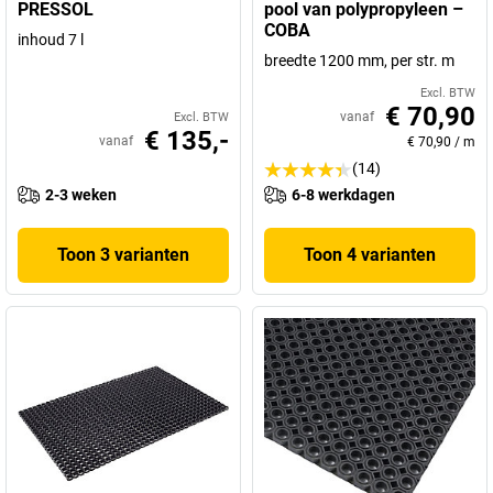
PRESSOL
pool van polypropyleen –
COBA
inhoud 7 l
breedte 1200 mm, per str. m
Excl. BTW
€ 70,90
vanaf
Excl. BTW
€ 135,-
vanaf
€ 70,90
/
m
(14)
2-3 weken
6-8 werkdagen
Toon 3 varianten
Toon 4 varianten