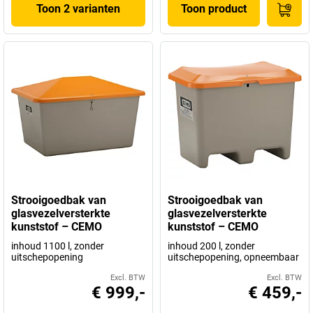
Toon 2 varianten
Toon product
Strooigoedbak van
Strooigoedbak van
glasvezelversterkte
glasvezelversterkte
kunststof – CEMO
kunststof – CEMO
inhoud 1100 l, zonder
inhoud 200 l, zonder
uitschepopening
uitschepopening, opneembaar
Excl. BTW
Excl. BTW
€ 999,-
€ 459,-