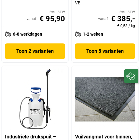
VE
Excl. BTW
Excl. BTW
€ 95,90
€ 385,-
vanaf
vanaf
€ 0,53
/
kg
6-8 werkdagen
1-2 weken
Toon 2 varianten
Toon 3 varianten
Industriële drukspuit –
Vuilvangmat voor binnen,