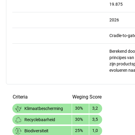
19.875
2026
Cradle-to-gat
Berekend doo
principes va
zijn products
evolueren na
Criteria
Weging
Score
30%
3,2
Klimaatbescherming
30%
3,5
Recyclebaarheid
25%
1,0
Biodiversiteit