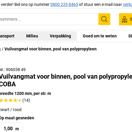
g verder! Bel ons op nummer
0800 235 8465
of stuur een e-mail naar
verk
S
Zoeken
ansport
Milieu
Verpakking
Goed om te weten
D
n
Vuilvangmat voor binnen, pool van polypropyleen
Nr.: 906038 49
Vuilvangmat voor binnen, pool van polypropyl
COBA
breedte 1200 mm, per str. m
(14)
zwart / rood
Op maat gesneden
m