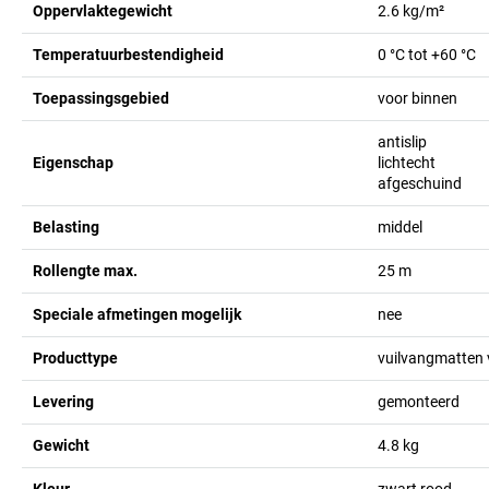
Oppervlaktegewicht
2.6
kg/m²
Temperatuurbestendigheid
0 °C tot +60 °C
Toepassingsgebied
voor binnen
antislip
Eigenschap
lichtecht
afgeschuind
Belasting
middel
Rollengte max.
25
m
Speciale afmetingen mogelijk
nee
Producttype
vuilvangmatten 
Levering
gemonteerd
Gewicht
4.8
kg