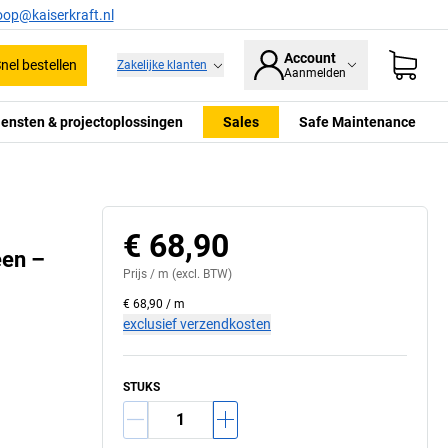
oop@kaiserkraft.nl
Account
nel bestellen
Zakelijke klanten
Aanmelden
iensten & projectoplossingen
Sales
Safe Maintenance
€ 68,90
een –
Prijs /
m
(excl. BTW)
€ 68,90
/
m
exclusief verzendkosten
STUKS