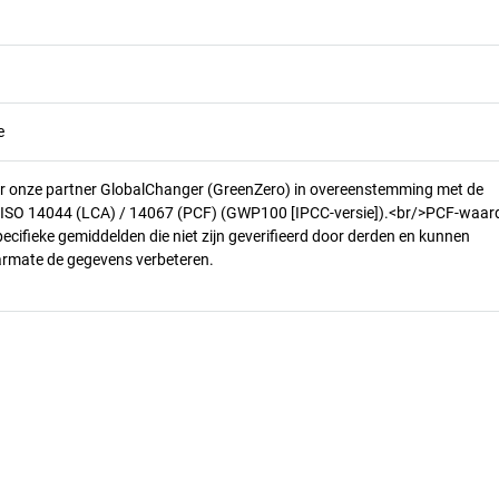
e
r onze partner GlobalChanger (GreenZero) in overeenstemming met de
n ISO 14044 (LCA) / 14067 (PCF) (GWP100 [IPCC-versie]).<br/>PCF-waar
pecifieke gemiddelden die niet zijn geverifieerd door derden en kunnen
armate de gegevens verbeteren.