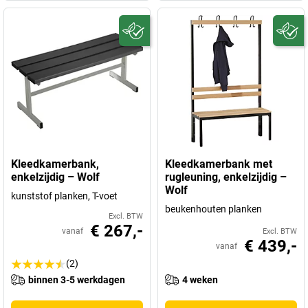
Kleedkamerbank,
Kleedkamerbank met
enkelzijdig – Wolf
rugleuning, enkelzijdig –
Wolf
kunststof planken, T-voet
beukenhouten planken
Excl. BTW
€ 267,-
vanaf
Excl. BTW
€ 439,-
vanaf
(2)
binnen 3-5 werkdagen
4 weken