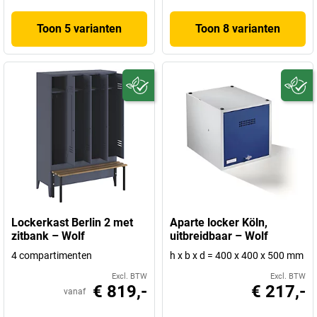
Toon 5 varianten
Toon 8 varianten
Lockerkast Berlin 2 met
Aparte locker Köln,
zitbank – Wolf
uitbreidbaar – Wolf
4 compartimenten
h x b x d = 400 x 400 x 500 mm
Excl. BTW
Excl. BTW
€ 819,-
€ 217,-
vanaf