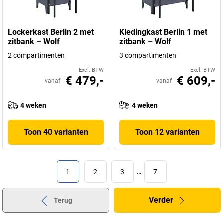
Lockerkast Berlin 2 met
Kledingkast Berlin 1 met
zitbank – Wolf
zitbank – Wolf
2 compartimenten
3 compartimenten
Excl. BTW
Excl. BTW
€ 479,-
€ 609,-
vanaf
vanaf
4 weken
4 weken
Toon 40 varianten
Toon 12 varianten
1
2
3
…
7
Verder
Terug