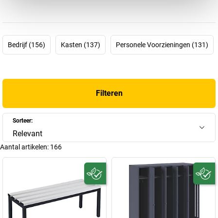
wetenschap op zich!
Het is maar goed dat
EUGEN WOLF
bestaat.
Wolf-kledingkasten
,
Wolf-kasten
,
Wolf-banken
… Het assortiment van EUGEN WOLF
omvat zo goed als alles wat u voor uw personele voorzieningen
Bedrijf (156)
Kasten (137)
Personele Voorzieningen (131)
nodig heeft. Daarbij kunt u vertrouwen op ruim 100 jaar ervaring,
want het bedrijf werd al in 1923 opgericht door mecanicien Eugen
Wilhelm Wolf in Musberg bij Stuttgart. In het begin was het
assortiment nog wijdvertakt, maar vanaf 1955 werd het
Filteren
zwaartepunt verlegd naar stalen kasten en onderdelen- en
magazijnbakken. De definitieve specialisatie in kantoor- en
bedrijfsinrichtingen vond plaats vanaf 1975. Vandaag de dag
Sorteer:
behoort EUGEN WOLF Metallwarenfabrik GmbH tot de
Relevant
toonaangevende fabrikanten van
stalen meubels
in Duitsland.
Aantal artikelen:
166
Dus of u nu op zoek bent naar een opzetkast als toebehoren of
naar een omvangrijke
Wolf-garderobekast
– hier in de Wolf-shop
vindt u wat u nodig heeft!