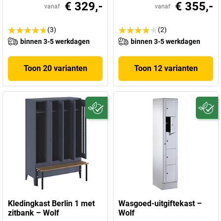
€ 329,-
€ 355,-
vanaf
vanaf
(3)
(2)
binnen 3-5 werkdagen
binnen 3-5 werkdagen
Toon 20 varianten
Toon 12 varianten
Kledingkast Berlin 1 met
Wasgoed-uitgiftekast –
zitbank – Wolf
Wolf