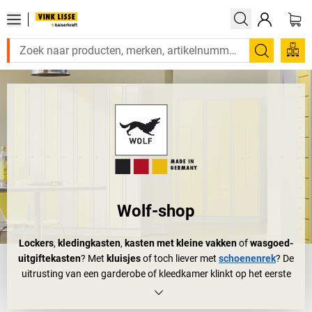
Zoeken
Wolf-shop
Lockers
,
kledingkasten
,
kasten met kleine vakken
of
wasgoed-
uitgiftekasten
? Met
kluisjes
of toch liever met
schoenenrek
? De
uitrusting van een garderobe of kleedkamer klinkt op het eerste
ogenblik niet echt als een grote uitdaging. Maar dan denkt u
verkeerd: de inrichting van personele voorzieningen is een