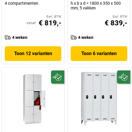
4 compartimenten
h x b x d = 1800 x 350 x 500
mm, 5 vakken
Excl. BTW
Excl. BTW
€ 819,-
€ 839,-
vanaf
4 weken
4 weken
Toon 12 varianten
Toon 6 varianten