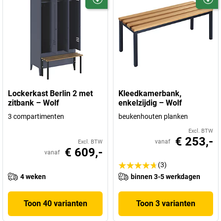
Lockerkast Berlin 2 met
Kleedkamerbank,
zitbank – Wolf
enkelzijdig – Wolf
3 compartimenten
beukenhouten planken
Excl. BTW
€ 253,-
vanaf
Excl. BTW
€ 609,-
vanaf
(3)
4 weken
binnen 3-5 werkdagen
Toon 40 varianten
Toon 3 varianten