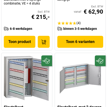
combinatie, VE = 4 stuks
Excl. BTW
€ 62,90
vanaf
Excl. BTW
€ 215,-
(4)
6-8 werkdagen
binnen 3-5 werkdagen
Toon product
Toon 6 varianten