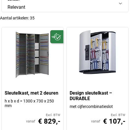
Relevant
Aantal artikelen:
35
Sleutelkast, met 2 deuren
Design sleutelkast –
DURABLE
h x b x d = 1300 x 730 x 250
mm
met cijfercombinatieslot
Excl. BTW
Excl. BTW
€ 829,-
€ 107,-
vanaf
vanaf