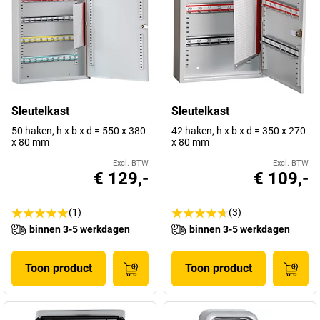
Sleutelkast
Sleutelkast
50 haken, h x b x d = 550 x 380
42 haken, h x b x d = 350 x 270
x 80 mm
x 80 mm
Excl. BTW
Excl. BTW
€ 129,-
€ 109,-
(1)
(3)
binnen 3-5 werkdagen
binnen 3-5 werkdagen
Toon product
Toon product