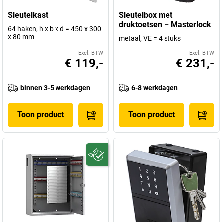
Sleutelkast
Sleutelbox met
druktoetsen – Masterlock
64 haken, h x b x d = 450 x 300
x 80 mm
metaal, VE = 4 stuks
Excl. BTW
Excl. BTW
€ 119,-
€ 231,-
binnen 3-5 werkdagen
6-8 werkdagen
Toon product
Toon product