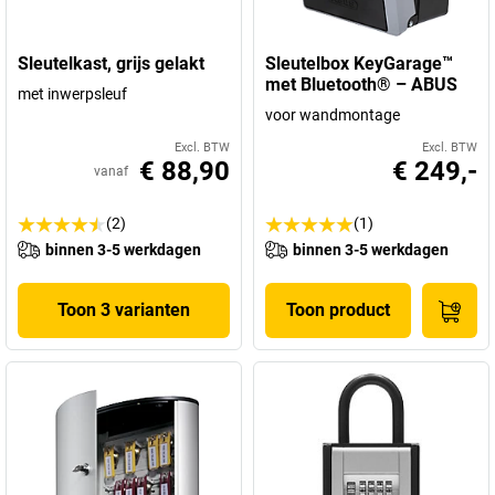
Sleutelkast, grijs gelakt
Sleutelbox KeyGarage™
met Bluetooth® – ABUS
met inwerpsleuf
voor wandmontage
Excl. BTW
Excl. BTW
€ 88,90
€ 249,-
vanaf
(2)
(1)
binnen 3-5 werkdagen
binnen 3-5 werkdagen
Toon 3 varianten
Toon product