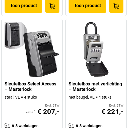
Toon product
Toon product
Sleutelbox Select Access
Sleutelbox met verlichting
– Masterlock
– Masterlock
staal, VE = 4 stuks
met beugel, VE = 4 stuks
Excl. BTW
Excl. BTW
€ 207,-
€ 221,-
vanaf
6-8 werkdagen
6-8 werkdagen