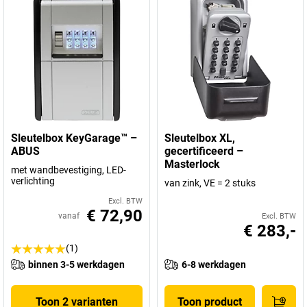
Sleutelbox KeyGarage™ –
Sleutelbox XL,
ABUS
gecertificeerd –
Masterlock
met wandbevestiging, LED-
verlichting
van zink, VE = 2 stuks
Excl. BTW
€ 72,90
vanaf
Excl. BTW
€ 283,-
(1)
binnen 3-5 werkdagen
6-8 werkdagen
Toon 2 varianten
Toon product