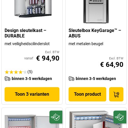
Design sleutelkast –
Sleutelbox KeyGarage™ –
DURABLE
ABUS
met veiligheidscilinderslot
met metalen beugel
Excl. BTW
€ 94,90
vanaf
Excl. BTW
€ 64,90
(5)
binnen 3-5 werkdagen
binnen 3-5 werkdagen
Toon 3 varianten
Toon product