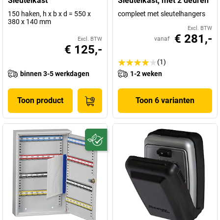
Sleutelkast
Sleutelkast, met 2 deuren
150 haken, h x b x d = 550 x
compleet met sleutelhangers
380 x 140 mm
Excl. BTW
€ 281,-
vanaf
Excl. BTW
€ 125,-
(1)
binnen 3-5 werkdagen
1-2 weken
Toon product
Toon 6 varianten