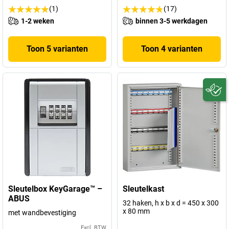
(1)
(17)
1-2 weken
binnen 3-5 werkdagen
Toon 5 varianten
Toon 4 varianten
Sleutelbox KeyGarage™ –
Sleutelkast
ABUS
32 haken, h x b x d = 450 x 300
x 80 mm
met wandbevestiging
Excl. BTW