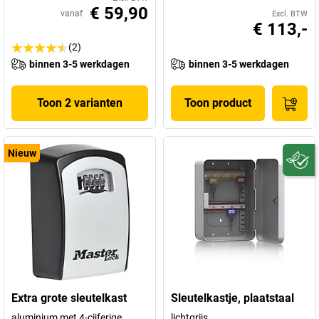
€ 59,90
vanaf
Excl. BTW
€ 113,-
(2)
binnen 3-5 werkdagen
binnen 3-5 werkdagen
Toon 2 varianten
Toon product
Nieuw
Extra grote sleutelkast
Sleutelkastje, plaatstaal
aluminium met 4-cijferige
lichtgrijs