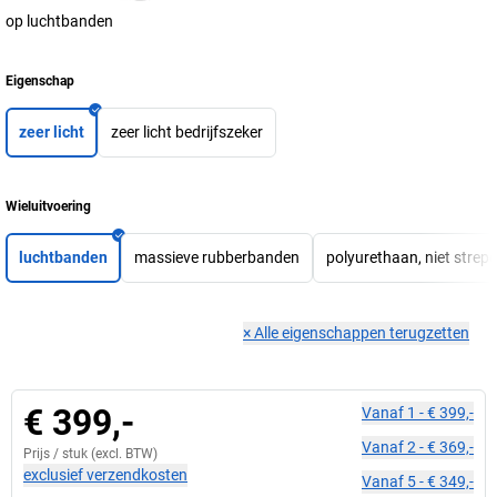
op luchtbanden
Eigenschap
zeer licht
zeer licht bedrijfszeker
Wieluitvoering
luchtbanden
massieve rubberbanden
polyurethaan, niet strep
×
Alle eigenschappen terugzetten
€ 399,-
Vanaf
1
-
€ 399,-
Vanaf
2
-
€ 369,-
Prijs /
stuk
(excl. BTW)
exclusief verzendkosten
Vanaf
5
-
€ 349,-