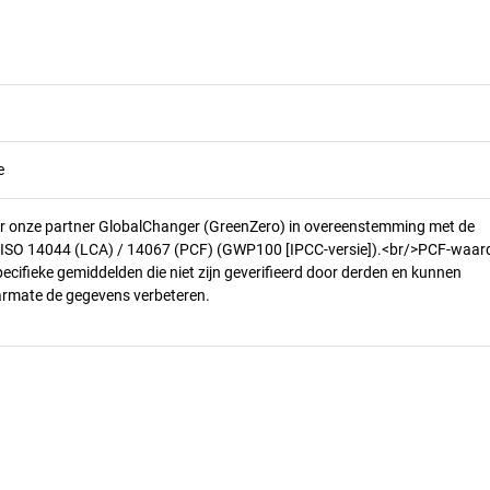
e
r onze partner GlobalChanger (GreenZero) in overeenstemming met de
n ISO 14044 (LCA) / 14067 (PCF) (GWP100 [IPCC-versie]).<br/>PCF-waar
pecifieke gemiddelden die niet zijn geverifieerd door derden en kunnen
armate de gegevens verbeteren.