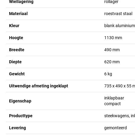
Wiellagering
rollager
Materiaal
roestvast staal
Kleur
blank aluminium
Hoogte
1130
mm
Breedte
490
mm
Diepte
620
mm
Gewicht
6
kg
Uitwendige afmeting ingeklapt
735 x 490 x 55
inklapbaar
Eigenschap
compact
Producttype
steekwagens, in
Levering
gemonteerd