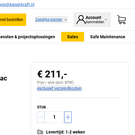
oop@kaiserkraft.nl
Account
nel bestellen
Zakelijke klanten
Aanmelden
iensten & projectoplossingen
Sales
Safe Maintenance
€ 211,-
Xac
Prijs /
stuk
(excl. BTW)
exclusief verzendkosten
STUK
Levertijd
:
1-2 weken