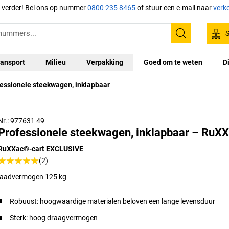
g verder! Bel ons op nummer
0800 235 8465
of stuur een e-mail naar
verk
S
Zoeken
ansport
Milieu
Verpakking
Goed om te weten
D
essionele steekwagen, inklapbaar
Nr.: 977631 49
Professionele steekwagen, inklapbaar – RuX
RuXXac®-cart EXCLUSIVE
(2)
laadvermogen 125 kg
Robuust: hoogwaardige materialen beloven een lange levensduur
Sterk: hoog draagvermogen