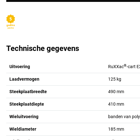
Technische gegevens
®
Uitvoering
RuXXac
-cart 
Laadvermogen
125
kg
Steekplaatbreedte
490
mm
Steekplaatdiepte
410
mm
Wieluitvoering
banden van pol
Wieldiameter
185
mm