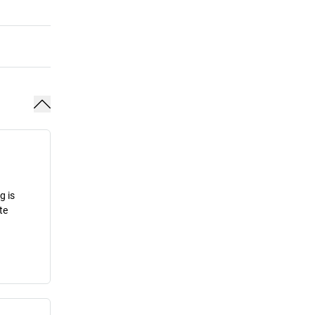
g is
te