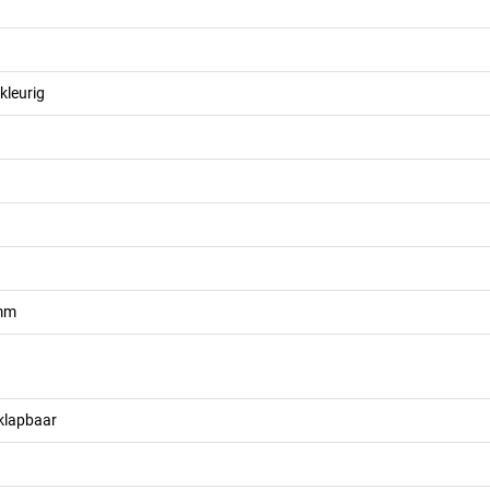
kleurig
mm
klapbaar