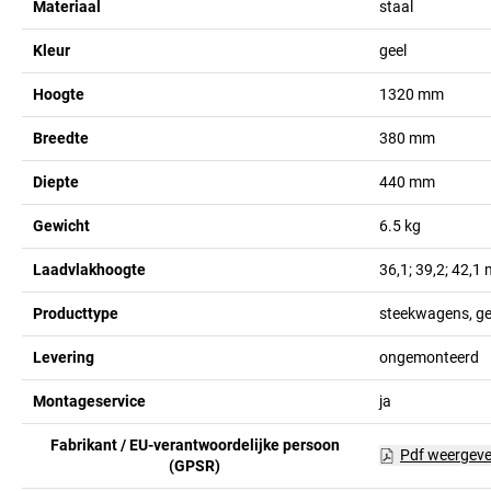
Materiaal
staal
Kleur
geel
Hoogte
1320
mm
Breedte
380
mm
Diepte
440
mm
Gewicht
6.5
kg
Laadvlakhoogte
36,1; 39,2; 42,1
Producttype
steekwagens, ge
Levering
ongemonteerd
Montageservice
ja
Fabrikant / EU-verantwoordelijke persoon
Pdf weergev
(GPSR)