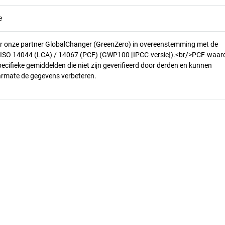
e
r onze partner GlobalChanger (GreenZero) in overeenstemming met de
n ISO 14044 (LCA) / 14067 (PCF) (GWP100 [IPCC-versie]).<br/>PCF-waar
pecifieke gemiddelden die niet zijn geverifieerd door derden en kunnen
armate de gegevens verbeteren.