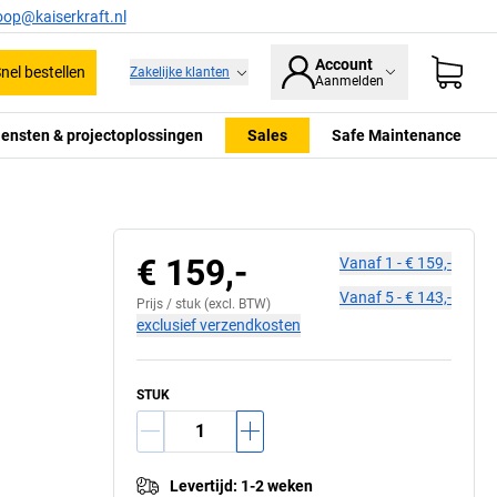
oop@kaiserkraft.nl
Account
nel bestellen
Zakelijke klanten
Aanmelden
iensten & projectoplossingen
Sales
Safe Maintenance
€ 159,-
Vanaf
1
-
€ 159,-
Vanaf
5
-
€ 143,-
Prijs /
stuk
(excl. BTW)
exclusief verzendkosten
STUK
Levertijd
:
1-2 weken