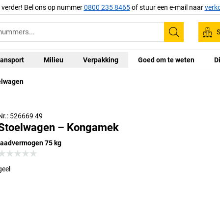
g verder! Bel ons op nummer
0800 235 8465
of stuur een e-mail naar
verk
S
Zoeken
ansport
Milieu
Verpakking
Goed om te weten
D
elwagen
Nr.: 526669 49
Stoelwagen – Kongamek
laadvermogen 75 kg
geel