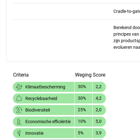
Cradle-to-gat
Berekend doo
principes va
zijn products
evolueren na
Criteria
Weging
Score
30%
2,2
Klimaatbescherming
30%
4,2
Recyclebaarheid
25%
2,0
Biodiversiteit
10%
5,0
Economische efficiëntie
5%
3,9
Innovatie