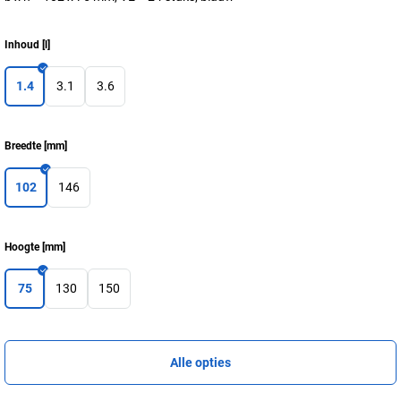
Inhoud
[
l
]
1.4
3.1
3.6
Breedte
[
mm
]
102
146
Hoogte
[
mm
]
75
130
150
Alle opties