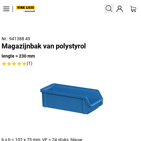
Nr.: 941388 49
Magazijnbak van polystyrol
lengte = 230 mm
(1)
b x h = 102 x 75 mm, VE = 24 stuks, blauw