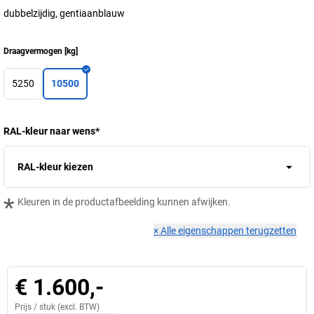
dubbelzijdig, gentiaanblauw
Draagvermogen
[
kg
]
5250
10500
RAL-kleur naar wens
*
RAL-kleur kiezen
*
Kleuren in de productafbeelding kunnen afwijken.
×
Alle eigenschappen terugzetten
€ 1.600,-
Prijs /
stuk
(excl. BTW)