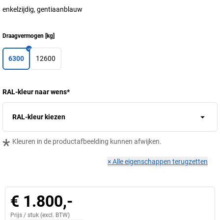
enkelzijdig, gentiaanblauw
Draagvermogen
[
kg
]
6300
12600
RAL-kleur naar wens
*
RAL-kleur kiezen
*
Kleuren in de productafbeelding kunnen afwijken.
×
Alle eigenschappen terugzetten
€ 1.800,-
Prijs /
stuk
(excl. BTW)