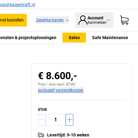
oop@kaiserkraft.nl
Account
nel bestellen
Zakelijke klanten
Aanmelden
iensten & projectoplossingen
Sales
Safe Maintenance
€ 8.600,-
Prijs /
stuk
(excl. BTW)
exclusief verzendkosten
STUK
Levertijd
:
9-10 weken