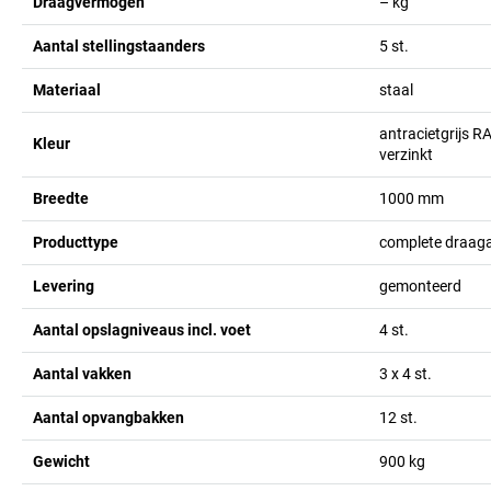
Draagvermogen
–
kg
Aantal stellingstaanders
5
st.
Materiaal
staal
antracietgrijs R
Kleur
verzinkt
Breedte
1000
mm
Producttype
complete draaga
Levering
gemonteerd
Aantal opslagniveaus incl. voet
4
st.
Aantal vakken
3 x 4
st.
Aantal opvangbakken
12
st.
Gewicht
900
kg