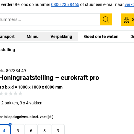
g verder! Bel ons op nummer
0800 235 8465
of stuur een e-mail naar
verk
S
Zoeken
ansport
Milieu
Verpakking
Goed om te weten
D
stelling
Nr.: 807334 49
Honingraatstelling – eurokraft pro
h x b x d = 1000 x 1000 x 6000 mm
12 bakken, 3 x 4 vakken
antal opslagniveaus incl. voet
[
st.
]
4
5
6
8
9