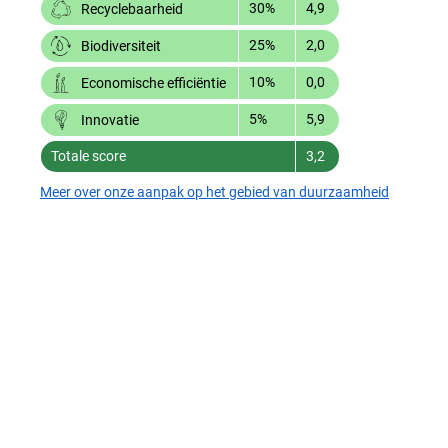
30%
4,9
Recyclebaarheid
25%
2,0
Biodiversiteit
10%
0,0
Economische efficiëntie
5%
5,9
Innovatie
Totale score
3,2
Meer over onze aanpak op het gebied van duurzaamheid