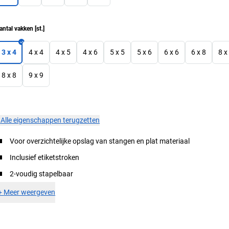
antal vakken
[
st.
]
3 x 4
4 x 4
4 x 5
4 x 6
5 x 5
5 x 6
6 x 6
6 x 8
8 x
8 x 8
9 x 9
×
Alle eigenschappen terugzetten
Voor overzichtelijke opslag van stangen en plat materiaal
Inclusief etiketstroken
2-voudig stapelbaar
+
Meer weergeven