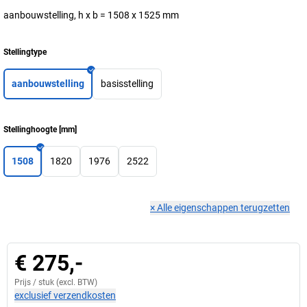
aanbouwstelling, h x b = 1508 x 1525 mm
Stellingtype
aanbouwstelling
basisstelling
Stellinghoogte
[
mm
]
1508
1820
1976
2522
×
Alle eigenschappen terugzetten
€ 275,-
Prijs /
stuk
(excl. BTW)
exclusief verzendkosten