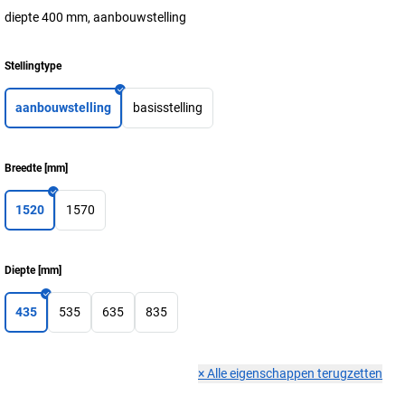
diepte 400 mm, aanbouwstelling
Stellingtype
aanbouwstelling
basisstelling
Breedte
[
mm
]
1520
1570
Diepte
[
mm
]
435
535
635
835
×
Alle eigenschappen terugzetten