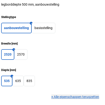
legborddiepte 500 mm, aanbouwstelling
Stellingtype
aanbouwstelling
basisstelling
Breedte
[
mm
]
2520
2570
Diepte
[
mm
]
535
635
835
×
Alle eigenschappen terugzetten