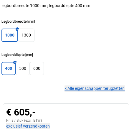
legbordbreedte 1000 mm, legborddiepte 400 mm
Legbordbreedte
[
mm
]
1000
1300
Legborddiepte
[
mm
]
400
500
600
×
Alle eigenschappen terugzetten
€ 605,-
Prijs /
stuk
(excl. BTW)
exclusief verzendkosten