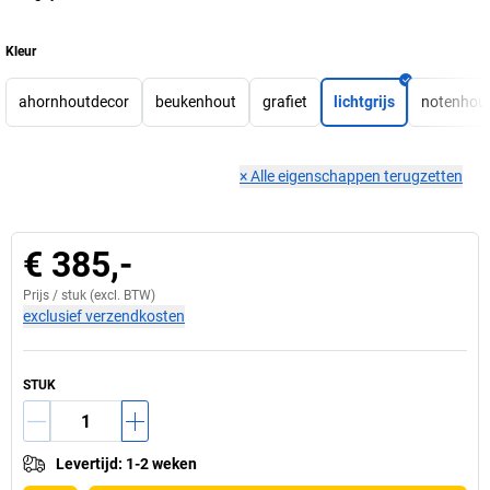
Kleur
ahornhoutdecor
beukenhout
grafiet
lichtgrijs
notenhou
×
Alle eigenschappen terugzetten
€ 385,-
Prijs /
stuk
(excl. BTW)
exclusief verzendkosten
STUK
Levertijd
:
1-2 weken