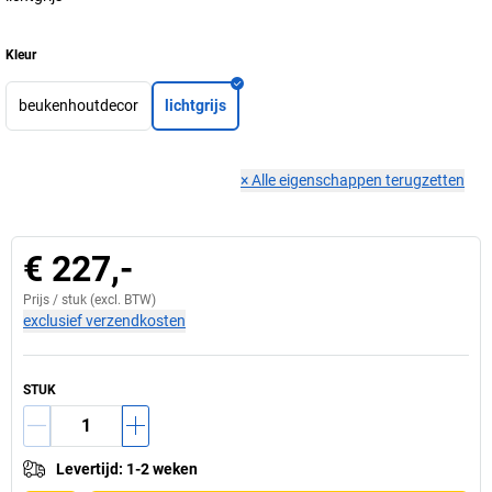
Kleur
beukenhoutdecor
lichtgrijs
×
Alle eigenschappen terugzetten
€ 227,-
Prijs /
stuk
(excl. BTW)
exclusief verzendkosten
STUK
Levertijd
:
1-2 weken