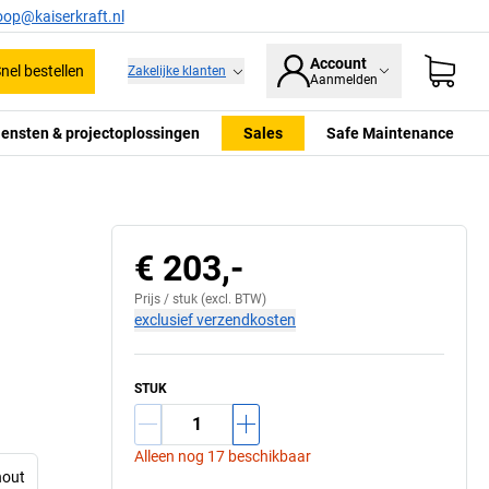
oop@kaiserkraft.nl
Account
nel bestellen
Zakelijke klanten
Aanmelden
iensten & projectoplossingen
Sales
Safe Maintenance
Hoogteverstelling via de kastbodem
€ 203,-
Prijs /
stuk
(excl. BTW)
exclusief verzendkosten
STUK
Alleen nog 17 beschikbaar
hout