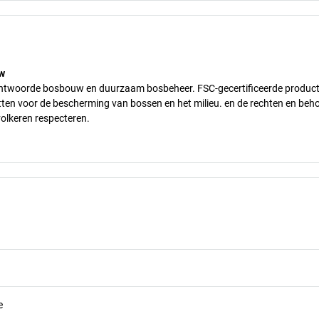
w
erantwoorde bosbouw en duurzaam bosbeheer. FSC-gecertificeerde produc
tten voor de bescherming van bossen en het milieu. en de rechten en beh
lkeren respecteren.
e