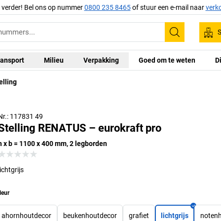
g verder! Bel ons op nummer
0800 235 8465
of stuur een e-mail naar
verk
S
Zoeken
ansport
Milieu
Verpakking
Goed om te weten
D
elling
Nr.: 117831 49
Stelling RENATUS – eurokraft pro
h x b = 1100 x 400 mm, 2 legborden
lichtgrijs
leur
ahornhoutdecor
beukenhoutdecor
grafiet
lichtgrijs
noten