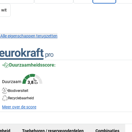
wit
×
Alle eigenschappen terugzetten
Duurzaamheidsscore:
Duurzaam
Biodiversiteit
Recyclebaarheid
Meer over de score
mheid
Toebehoren / reserveonderdelen
Combinaties