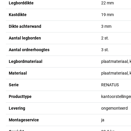
Legborddikte
22
mm
Kastdikte
19
mm
Dikte achterwand
3
mm
Aantal legborden
2
st.
Aantal ordnerhoogtes
3
st.
Legbordmateriaal
plaatmateriaal, 
Materiaal
plaatmateriaal, 
Serie
RENATUS
Producttype
kantoorstellinge
Levering
ongemonteerd
Montageservice
ja