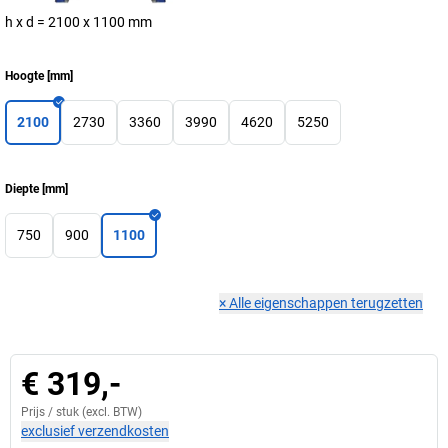
h x d = 2100 x 1100 mm
Hoogte
[
mm
]
2100
2730
3360
3990
4620
5250
Diepte
[
mm
]
750
900
1100
×
Alle eigenschappen terugzetten
€ 319,-
Prijs /
stuk
(excl. BTW)
exclusief verzendkosten