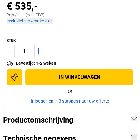
€ 535,-
Prijs /
stuk
(excl. BTW)
exclusief verzendkosten
STUK
Levertijd
:
1-2 weken
IN WINKELWAGEN
Of
Inloggen en in 3 stappen naar uw offerte
Productomschrijving
Technische gegevens