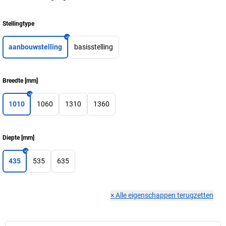
Stellingtype
aanbouwstelling
basisstelling
Breedte
[
mm
]
1010
1060
1310
1360
Diepte
[
mm
]
435
535
635
×
Alle eigenschappen terugzetten