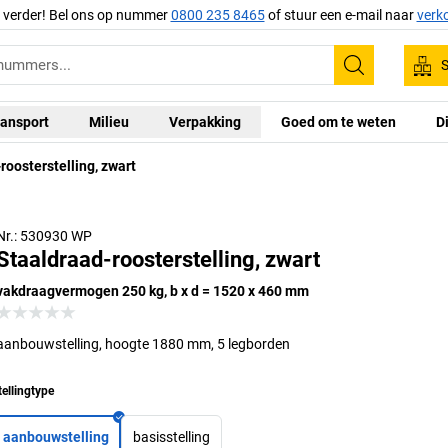
g verder! Bel ons op nummer
0800 235 8465
of stuur een e-mail naar
verk
S
Zoeken
ansport
Milieu
Verpakking
Goed om te weten
D
roosterstelling, zwart
Nr.: 530930 WP
Staaldraad-roosterstelling, zwart
vakdraagvermogen 250 kg, b x d = 1520 x 460 mm
aanbouwstelling, hoogte 1880 mm, 5 legborden
tellingtype
aanbouwstelling
basisstelling