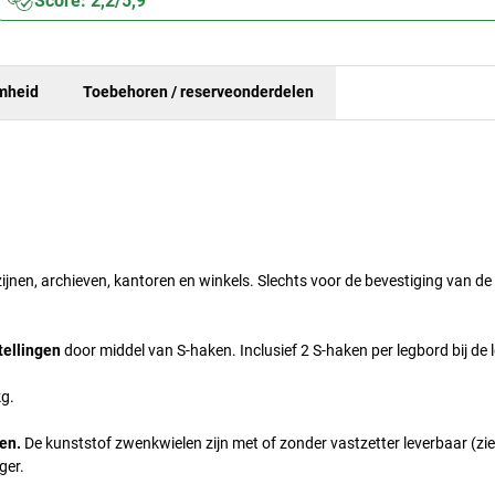
Score: 2,2/5,9
mheid
Toebehoren / reserveonderdelen
ijnen, archieven, kantoren en winkels. Slechts voor de bevestiging van de
tellingen
door middel van S-haken. Inclusief 2 S-haken per legbord bij de 
kg.
en.
De kunststof zwenkwielen zijn met of zonder vastzetter leverbaar (zie
ger.