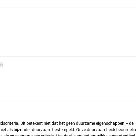
g
en
dscriteria. Dit betekent niet dat het geen duurzame eigenschappen – de
) niet als bijzonder duurzaam bestempeld. Onze duurzaamheidsbeoordelin
ciale en economische criteria. Het doel is om het ontwikkelingspotentieel 