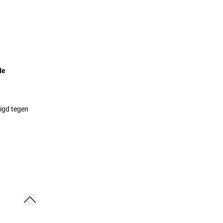
de
ligd tegen