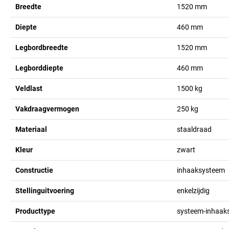
Breedte
1520
mm
Diepte
460
mm
Legbordbreedte
1520
mm
Legborddiepte
460
mm
Veldlast
1500
kg
Vakdraagvermogen
250
kg
Materiaal
staaldraad
Kleur
zwart
Constructie
inhaaksysteem
Stellinguitvoering
enkelzijdig
Producttype
systeem-inhaaks