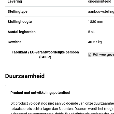
Levering
ongemonteerd
Stellingtype
aanbouwstellin
Stellinghoogte
1880
mm
Aantal legborden
5
st.
Gewicht
40.57
kg
Fabrikant / EU-verantwoordelijke persoon
Pdf weergev
(GPSR)
Duurzaamheid
Product met ontwikkelingspotentieel
Dit product voldoet nog niet aan voldoende van onze duurzaamhei
totaalscore is echter lager dan 3 punten. Daarom wordt het (nog
gebaseerd op transparante, duidelijk gedefinieerde ecologische, so