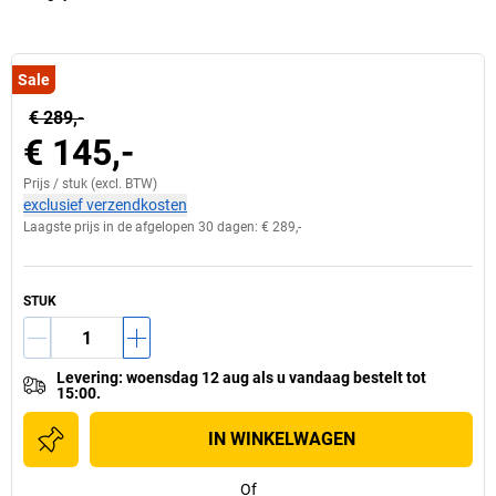
Sale
€ 289,-
€ 145,-
Prijs /
stuk
(excl. BTW)
exclusief verzendkosten
Laagste prijs in de afgelopen 30 dagen:
€ 289,-
STUK
Levering
:
woensdag 12 aug
als u
vandaag bestelt tot
15:00.
IN WINKELWAGEN
Of