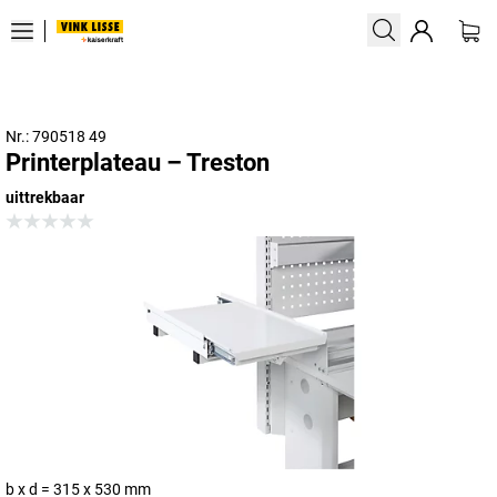
Nr.: 790518 49
Printerplateau – Treston
uittrekbaar
b x d = 315 x 530 mm