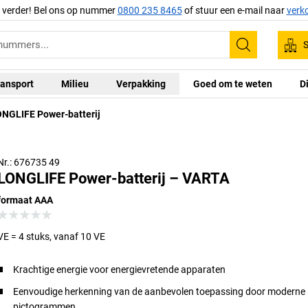
g verder! Bel ons op nummer
0800 235 8465
of stuur een e-mail naar
verk
S
Zoeken
ansport
Milieu
Verpakking
Goed om te weten
D
NGLIFE Power-batterij
Nr.: 676735 49
LONGLIFE Power-batterij – VARTA
formaat AAA
VE = 4 stuks, vanaf 10 VE
Krachtige energie voor energievretende apparaten
Eenvoudige herkenning van de aanbevolen toepassing door moderne
pictogrammen