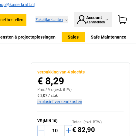
oop@kaiserkraft.nl
Account
nel bestellen
Zakelijke klanten
Aanmelden
iensten & projectoplossingen
Sales
Safe Maintenance
verpakking van 4 slechts
€ 8,29
Prijs /
VE
(excl. BTW)
€ 2,07
/
stuk
exclusief verzendkosten
VE
(MIN
10
)
Totaal (excl. BTW)
€ 82,90