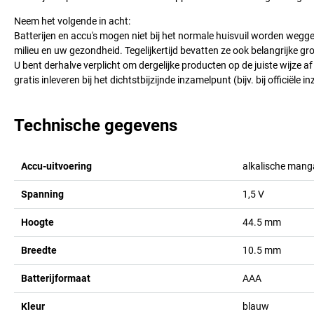
Neem het volgende in acht:
Batterijen en accu's mogen niet bij het normale huisvuil worden wegge
milieu en uw gezondheid. Tegelijkertijd bevatten ze ook belangrijke gr
U bent derhalve verplicht om dergelijke producten op de juiste wijze af
gratis inleveren bij het dichtstbijzijnde inzamelpunt (bijv. bij officiële 
Technische gegevens
Accu-uitvoering
alkalische mang
Spanning
1,5
V
Hoogte
44.5
mm
Breedte
10.5
mm
Batterijformaat
AAA
Kleur
blauw