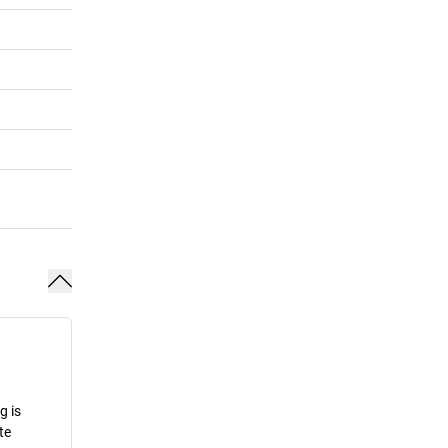
g is
te