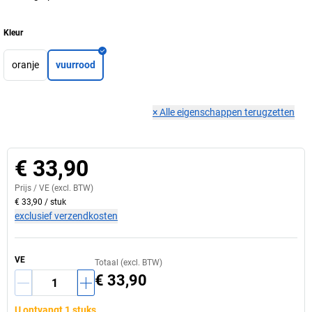
Kleur
oranje
vuurrood
×
Alle eigenschappen terugzetten
€ 33,90
Prijs /
VE
(excl. BTW)
€ 33,90
/
stuk
exclusief verzendkosten
VE
Totaal (excl. BTW)
€ 33,90
U ontvangt 1 stuks