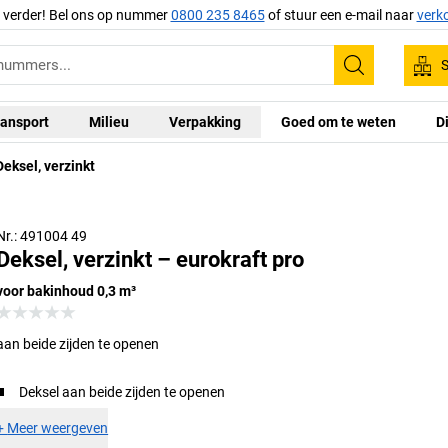
g verder! Bel ons op nummer
0800 235 8465
of stuur een e-mail naar
verk
S
Zoeken
ansport
Milieu
Verpakking
Goed om te weten
D
Deksel, verzinkt
Nr.: 491004 49
Deksel, verzinkt – eurokraft pro
voor bakinhoud 0,3 m³
aan beide zijden te openen
Deksel aan beide zijden te openen
+
Meer weergeven