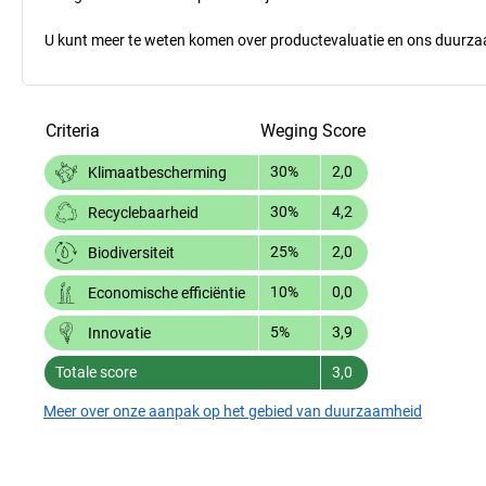
U kunt meer te weten komen over productevaluatie en ons duurzaa
Criteria
Weging
Score
30%
2,0
Klimaatbescherming
30%
4,2
Recyclebaarheid
25%
2,0
Biodiversiteit
10%
0,0
Economische efficiëntie
5%
3,9
Innovatie
Totale score
3,0
Meer over onze aanpak op het gebied van duurzaamheid