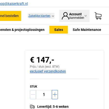
oop@kaiserkraft.nl
Account
nel bestellen
Zakelijke klanten
Aanmelden
iensten & projectoplossingen
Sales
Safe Maintenance
€ 147,-
Prijs /
stuk
(excl. BTW)
exclusief verzendkosten
STUK
Levertijd
:
5-6 weken