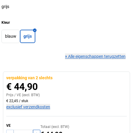
grijs
Kleur
blauw
grijs
×
Alle eigenschappen terugzetten
verpakking van 2 slechts
€ 44,90
Prijs /
VE
(excl. BTW)
€ 22,45
/
stuk
exclusief verzendkosten
VE
Totaal (excl. BTW)