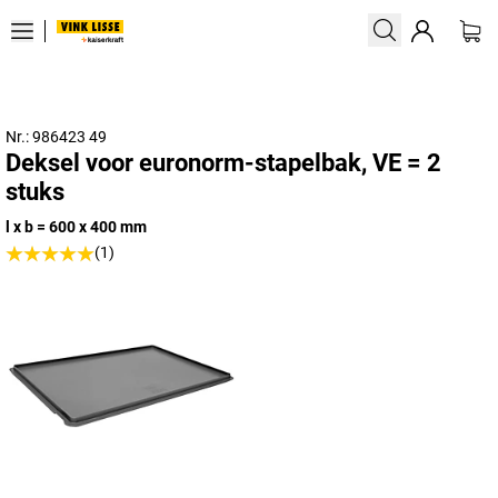
Nr.: 986423 49
Deksel voor euronorm-stapelbak, VE = 2
stuks
l x b = 600 x 400 mm
(1)