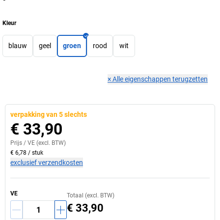
Kleur
blauw
geel
groen
rood
wit
×
Alle eigenschappen terugzetten
verpakking van 5 slechts
€ 33,90
Prijs /
VE
(excl. BTW)
€ 6,78
/
stuk
exclusief verzendkosten
VE
Totaal (excl. BTW)
€ 33,90