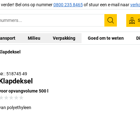
g verder! Bel ons op nummer
0800 235 8465
of stuur een e-mail naar
verk
S
Zoeken
ansport
Milieu
Verpakking
Goed om te weten
D
Klapdeksel
Nr.: 518745 49
Klapdeksel
voor opvangvolume 500 l
van polyethyleen