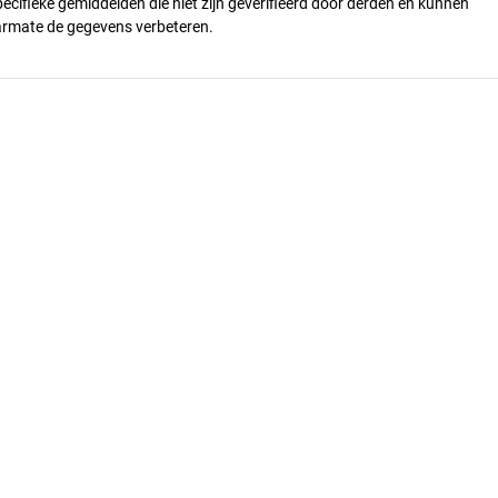
pecifieke gemiddelden die niet zijn geverifieerd door derden en kunnen
armate de gegevens verbeteren.