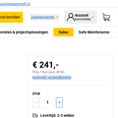
oop@kaiserkraft.nl
Account
nel bestellen
Zakelijke klanten
Aanmelden
iensten & projectoplossingen
Sales
Safe Maintenance
€ 241,-
Prijs /
stuk
(excl. BTW)
exclusief verzendkosten
STUK
Levertijd
:
2-3 weken