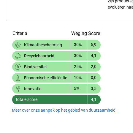
zijn products
evolueren na
Criteria
Weging
Score
30%
5,9
Klimaatbescherming
30%
4,1
Recyclebaarheid
25%
2,0
Biodiversiteit
10%
0,0
Economische efficiëntie
5%
3,5
Innovatie
Totale score
4,1
Meer over onze aanpak op het gebied van duurzaamheid