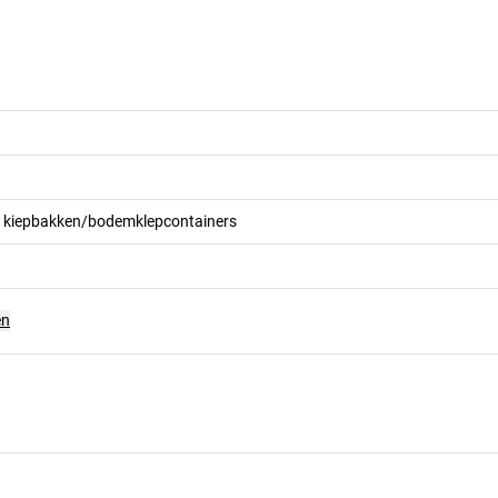
r kiepbakken/bodemklepcontainers
en