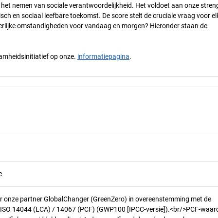
n het nemen van sociale verantwoordelijkheid. Het voldoet aan onze stren
h en sociaal leefbare toekomst. De score stelt de cruciale vraag voor el
 eerlijke omstandigheden voor vandaag en morgen? Hieronder staan de
mheidsinitiatief op onze.
informatiepagina
.
e
r onze partner GlobalChanger (GreenZero) in overeenstemming met de
n ISO 14044 (LCA) / 14067 (PCF) (GWP100 [IPCC-versie]).<br/>PCF-waar