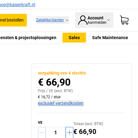
oop@kaiserkraft.nl
Account
nel bestellen
Zakelijke klanten
Aanmelden
iensten & projectoplossingen
Sales
Safe Maintenance
verpakking van 4 slechts
€ 66,90
Prijs /
VE
(excl. BTW)
€ 16,72
/
stuk
exclusief verzendkosten
VE
Totaal (excl. BTW)
€ 66,90