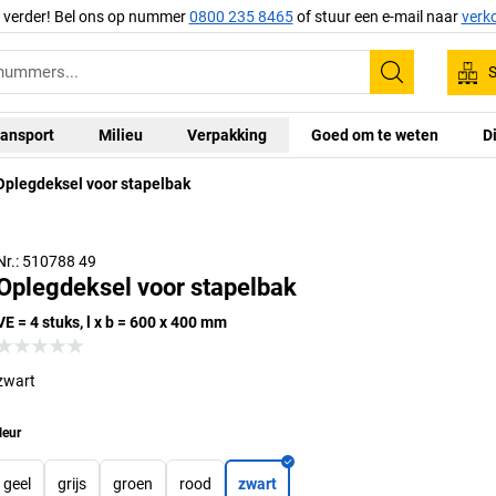
g verder! Bel ons op nummer
0800 235 8465
of stuur een e-mail naar
verk
S
Zoeken
ansport
Milieu
Verpakking
Goed om te weten
D
Oplegdeksel voor stapelbak
Nr.: 510788 49
Oplegdeksel voor stapelbak
VE = 4 stuks, l x b = 600 x 400 mm
zwart
leur
geel
grijs
groen
rood
zwart