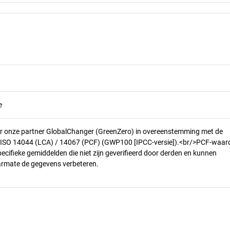
e
r onze partner GlobalChanger (GreenZero) in overeenstemming met de
n ISO 14044 (LCA) / 14067 (PCF) (GWP100 [IPCC-versie]).<br/>PCF-waar
pecifieke gemiddelden die niet zijn geverifieerd door derden en kunnen
armate de gegevens verbeteren.