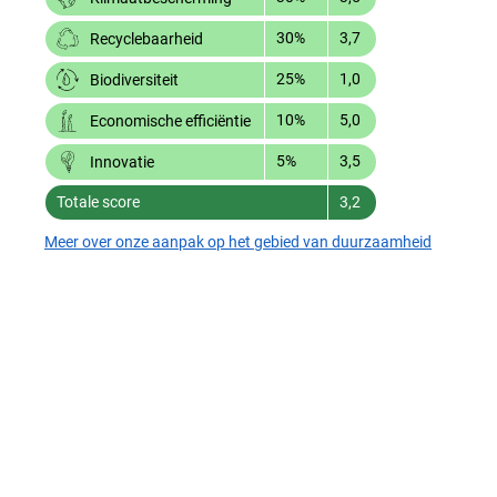
30%
3,7
Recyclebaarheid
25%
1,0
Biodiversiteit
10%
5,0
Economische efficiëntie
5%
3,5
Innovatie
Totale score
3,2
Meer over onze aanpak op het gebied van duurzaamheid