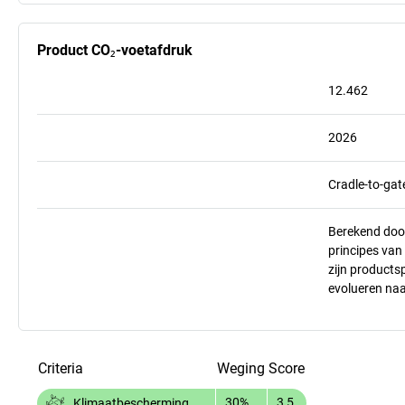
Product CO₂-voetafdruk
12.462
2026
Cradle-to-gat
Berekend doo
principes va
zijn products
evolueren na
Criteria
Weging
Score
30%
3,5
Klimaatbescherming