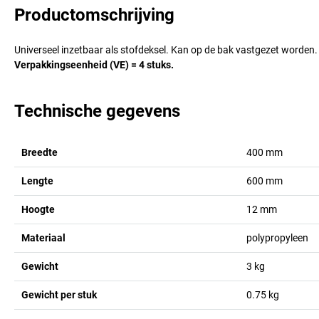
Productomschrijving
Universeel inzetbaar als stofdeksel. Kan op de bak vastgezet worden. 
Verpakkingseenheid (VE) = 4 stuks.
Technische gegevens
Breedte
400
mm
Lengte
600
mm
Hoogte
12
mm
Materiaal
polypropyleen
Gewicht
3
kg
Gewicht per stuk
0.75
kg