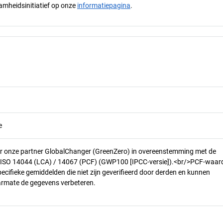
mheidsinitiatief op onze
informatiepagina
.
e
r onze partner GlobalChanger (GreenZero) in overeenstemming met de
n ISO 14044 (LCA) / 14067 (PCF) (GWP100 [IPCC-versie]).<br/>PCF-waar
pecifieke gemiddelden die niet zijn geverifieerd door derden en kunnen
armate de gegevens verbeteren.