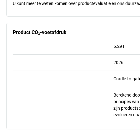
U kunt meer te weten komen over productevaluatie en ons duurzaa
Product CO₂-voetafdruk
5.291
2026
Cradle-to-gat
Berekend doo
principes va
zijn products
evolueren na