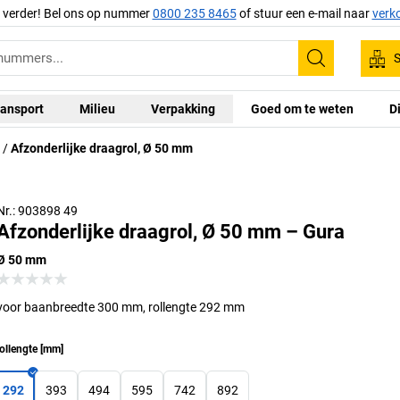
g verder! Bel ons op nummer
0800 235 8465
of stuur een e-mail naar
verk
S
Zoeken
ansport
Milieu
Verpakking
Goed om te weten
D
Afzonderlijke draagrol, Ø 50 mm
Nr.: 903898 49
Afzonderlijke draagrol, Ø 50 mm – Gura
Ø 50 mm
voor baanbreedte 300 mm, rollengte 292 mm
ollengte
[
mm
]
292
393
494
595
742
892