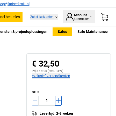
oop@kaiserkraft.nl
Account
nel bestellen
Zakelijke klanten
Aanmelden
iensten & projectoplossingen
Sales
Safe Maintenance
€ 32,50
Prijs /
stuk
(excl. BTW)
exclusief verzendkosten
STUK
Levertijd
:
2-3 weken