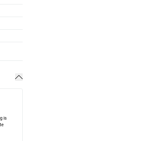
g is
te