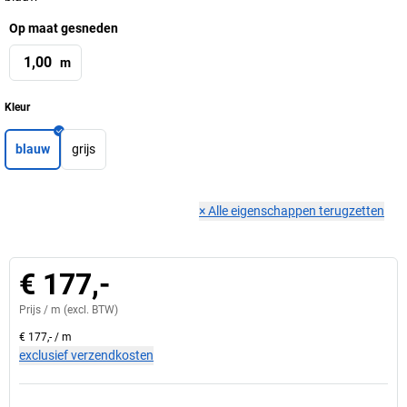
Op maat gesneden
m
Kleur
blauw
grijs
×
Alle eigenschappen terugzetten
€ 177,-
Prijs /
m
(excl. BTW)
€ 177,-
/
m
exclusief verzendkosten