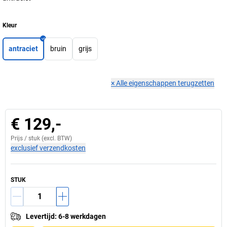
Kleur
antraciet
bruin
grijs
×
Alle eigenschappen terugzetten
€ 129,-
Prijs /
stuk
(excl. BTW)
exclusief verzendkosten
STUK
Levertijd
:
6-8 werkdagen