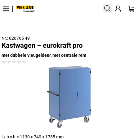
Nr.: 826765 49
Kastwagen – eurokraft pro
met dubbele vleugeldeur, met centrale rem
l x b x h = 1130 x 740 x 1785 mm