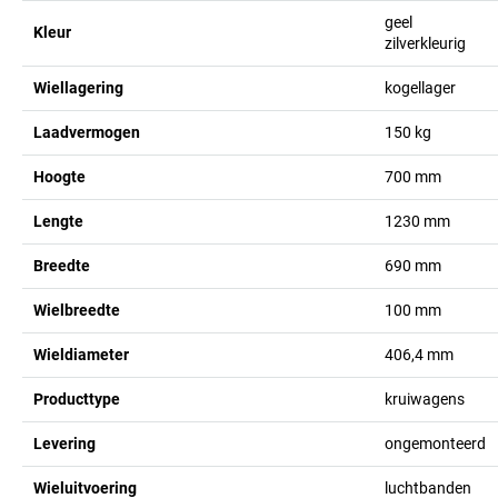
geel
Kleur
zilverkleurig
Wiellagering
kogellager
Laadvermogen
150
kg
Hoogte
700
mm
Lengte
1230
mm
Breedte
690
mm
Wielbreedte
100
mm
Wieldiameter
406,4
mm
Producttype
kruiwagens
Levering
ongemonteerd
Wieluitvoering
luchtbanden