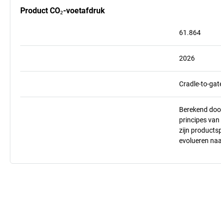
Product CO₂-voetafdruk
61.864
2026
Cradle-to-gat
Berekend doo
principes va
zijn products
evolueren na