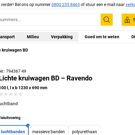
g verder! Bel ons op nummer
0800 235 8465
of stuur een e-mail naar
verk
S
Zoeken
ansport
Milieu
Verpakking
Goed om te weten
D
e kruiwagen BD
Nr.: 794367 49
Lichte kruiwagen BD – Ravendo
100 l, l x b 1230 x 690 mm
luchtband
ieluitvoering
luchtbanden
massieve banden
polyurethaan