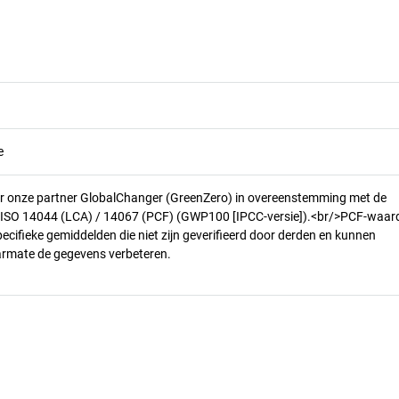
e
r onze partner GlobalChanger (GreenZero) in overeenstemming met de
n ISO 14044 (LCA) / 14067 (PCF) (GWP100 [IPCC-versie]).<br/>PCF-waar
pecifieke gemiddelden die niet zijn geverifieerd door derden en kunnen
armate de gegevens verbeteren.