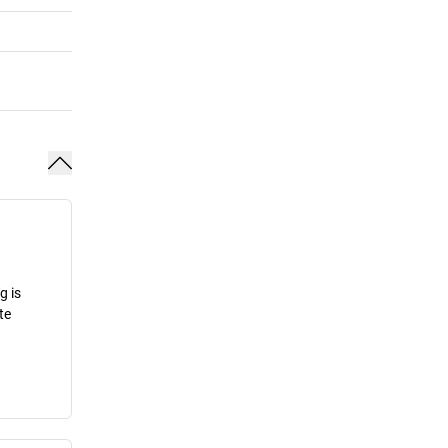
g is
te