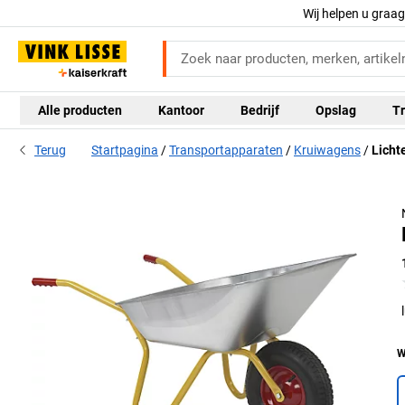
Wij helpen u graa
Alle producten
Kantoor
Bedrijf
Opslag
Tr
Terug
Startpagina
Transportapparaten
Kruiwagens
Licht
W