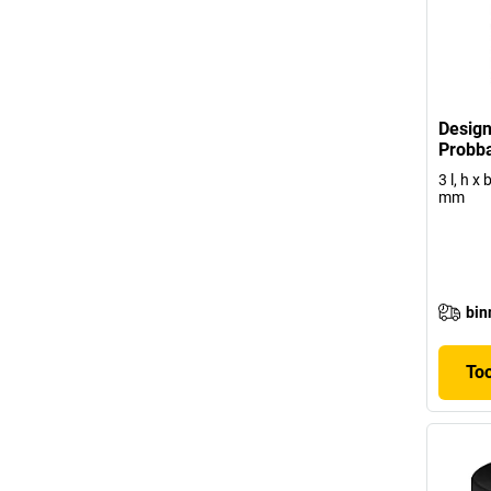
Desig
Probb
3 l, h x
mm
bin
To