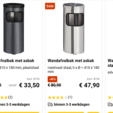
Sale
fvalbak met asbak
Wandafvalbak met asbak
Wa
st
 410 x 180 mm, plaatstaal
roestvast staal, h x Ø = 410 x 180
mm
inh
Excl. BTW
-
40
%
Excl. BTW
€ 33,50
€ 47,90
0
€ 80,90
vanaf
(2)
(1)
nen 3-5 werkdagen
binnen 3-5 werkdagen