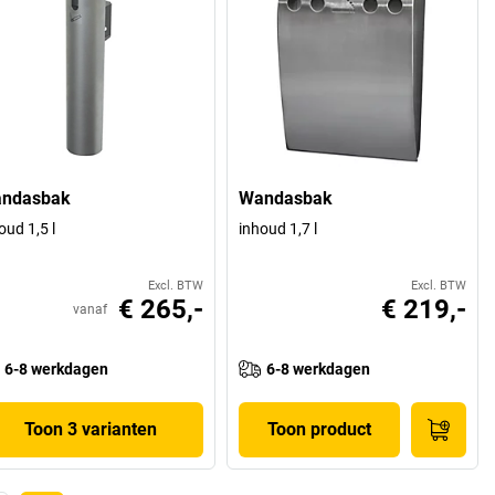
ndasbak
Wandasbak
oud 1,5 l
inhoud 1,7 l
Excl. BTW
Excl. BTW
€ 265,-
€ 219,-
vanaf
6-8 werkdagen
6-8 werkdagen
Toon 3 varianten
Toon product