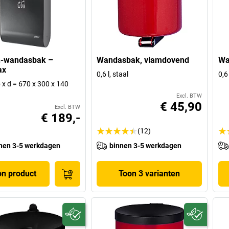
n-wandasbak –
Wandasbak, vlamdovend
Wa
ax
0,6 l, staal
0,6
 b x d = 670 x 300 x 140
Excl. BTW
€ 45,90
Excl. BTW
€ 189,-
(12)
nen 3-5 werkdagen
binnen 3-5 werkdagen
on product
Toon 3 varianten