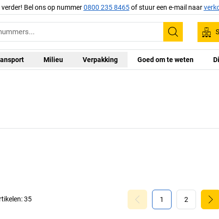
g verder! Bel ons op nummer
0800 235 8465
of stuur een e-mail naar
verk
S
Zoeken
ansport
Milieu
Verpakking
Goed om te weten
D
rtikelen:
35
1
2