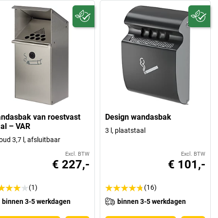
ndasbak van roestvast
Design wandasbak
aal – VAR
3 l, plaatstaal
oud 3,7 l, afsluitbaar
Excl. BTW
Excl. BTW
€ 227,-
€ 101,-
(1)
(16)
binnen 3-5 werkdagen
binnen 3-5 werkdagen