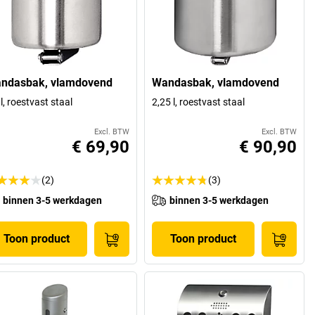
ndasbak, vlamdovend
Wandasbak, vlamdovend
 l, roestvast staal
2,25 l, roestvast staal
Excl. BTW
Excl. BTW
€ 69,90
€ 90,90
(2)
(3)
binnen 3-5 werkdagen
binnen 3-5 werkdagen
Toon product
Toon product