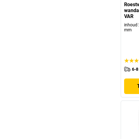
Roestv
wandas
VAR
inhoud 2
mm
6-8