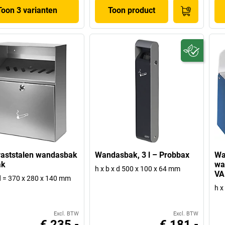
Toon 3 varianten
Toon product
aststalen wandasbak
Wandasbak, 3 l – Probbax
Wa
ak
wa
h x b x d 500 x 100 x 64 mm
VA
 d = 370 x 280 x 140 mm
h x
Excl. BTW
Excl. BTW
€ 235,-
€ 181,-