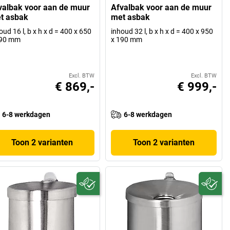
valbak voor aan de muur
Afvalbak voor aan de muur
t asbak
met asbak
oud 16 l, b x h x d = 400 x 650
inhoud 32 l, b x h x d = 400 x 950
190 mm
x 190 mm
Excl. BTW
Excl. BTW
€ 869,-
€ 999,-
6-8 werkdagen
6-8 werkdagen
Toon 2 varianten
Toon 2 varianten