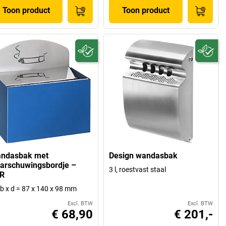
Toon product
Toon product
ndasbak met
Design wandasbak
arschuwingsbordje –
3 l, roestvast staal
R
 b x d = 87 x 140 x 98 mm
Excl. BTW
Excl. BTW
€ 68,90
€ 201,-