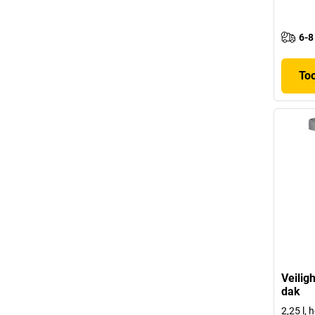
6-8
To
Veilig
dak
2,25 l,