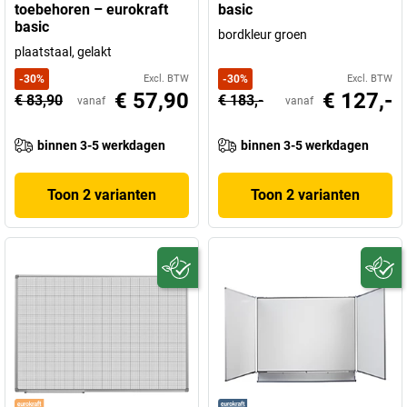
toebehoren – eurokraft
basic
basic
bordkleur groen
plaatstaal, gelakt
-
30
%
Excl. BTW
-
30
%
Excl. BTW
€ 57,90
€ 127,-
€ 83,90
€ 183,-
vanaf
vanaf
binnen 3-5 werkdagen
binnen 3-5 werkdagen
Toon 2 varianten
Toon 2 varianten