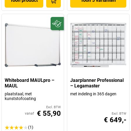
Toon product
Toon 5 varianten
Whiteboard MAULpro –
Jaarplanner Professional
MAUL
– Legamaster
plaatstaal, met
met indeling in 365 dagen
kunststofcoating
Excl. BTW
€ 55,90
vanaf
Excl. BTW
€ 649,-
(1)