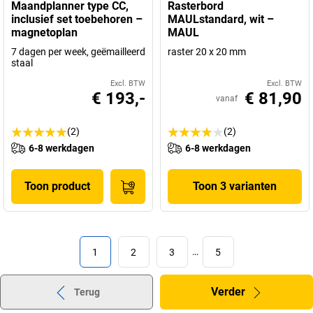
Maandplanner type CC,
Rasterbord
inclusief set toebehoren –
MAULstandard, wit –
magnetoplan
MAUL
7 dagen per week, geëmailleerd
raster 20 x 20 mm
staal
Excl. BTW
Excl. BTW
€ 193,-
€ 81,90
vanaf
(2)
(2)
6-8 werkdagen
6-8 werkdagen
Toon product
Toon 3 varianten
1
2
3
…
5
Verder
Terug