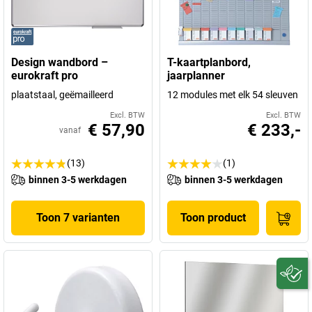
Design wandbord –
T-kaartplanbord,
eurokraft pro
jaarplanner
plaatstaal, geëmailleerd
12 modules met elk 54 sleuven
Excl. BTW
Excl. BTW
€ 57,90
€ 233,-
vanaf
(13)
(1)
binnen 3-5 werkdagen
binnen 3-5 werkdagen
Toon 7 varianten
Toon product