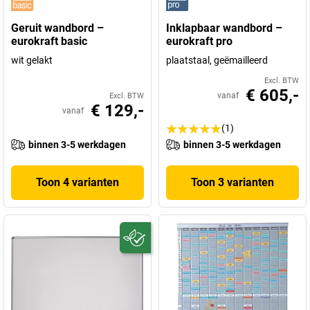
Geruit wandbord –
Inklapbaar wandbord –
eurokraft basic
eurokraft pro
wit gelakt
plaatstaal, geëmailleerd
Excl. BTW
€ 605,-
vanaf
Excl. BTW
€ 129,-
vanaf
(1)
binnen 3-5 werkdagen
binnen 3-5 werkdagen
Toon 4 varianten
Toon 3 varianten