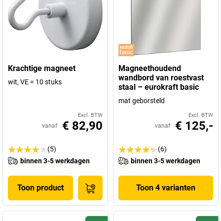
Krachtige magneet
Magneethoudend
wandbord van roestvast
wit, VE = 10 stuks
staal – eurokraft basic
mat geborsteld
Excl. BTW
Excl. BTW
€ 82,90
€ 125,-
vanaf
vanaf
(5)
(6)
binnen 3-5 werkdagen
binnen 3-5 werkdagen
Toon product
Toon 4 varianten