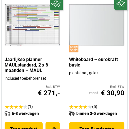
Jaarlijkse planner
Whiteboard – eurokraft
MAULstandard, 2 x 6
basic
maanden – MAUL
plaatstaal, gelakt
inclusief toebehorenset
Excl. BTW
Excl. BTW
€ 271,-
€ 30,90
vanaf
(1)
(5)
6-8 werkdagen
binnen 3-5 werkdagen