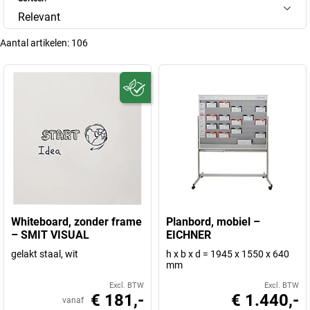
Relevant
Aantal artikelen:
106
Whiteboard, zonder frame
Planbord, mobiel –
– SMIT VISUAL
EICHNER
gelakt staal, wit
h x b x d = 1945 x 1550 x 640
mm
Excl. BTW
Excl. BTW
€ 181,-
€ 1.440,-
vanaf