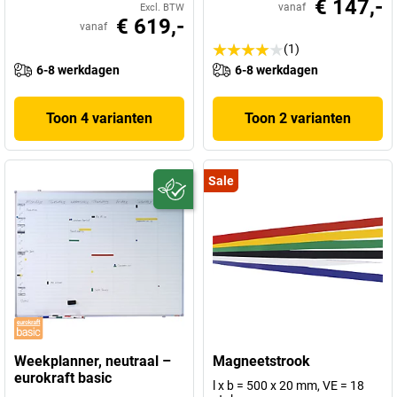
€ 147,-
vanaf
Excl. BTW
€ 619,-
vanaf
(1)
6-8 werkdagen
6-8 werkdagen
Toon 4 varianten
Toon 2 varianten
Sale
Weekplanner, neutraal –
Magneetstrook
eurokraft basic
l x b = 500 x 20 mm, VE = 18