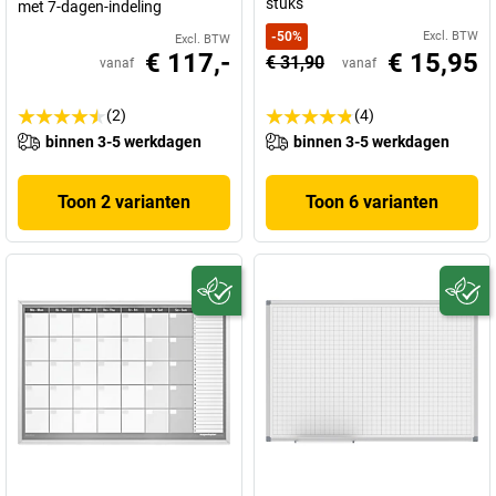
stuks
met 7-dagen-indeling
-
50
%
Excl. BTW
Excl. BTW
€ 117,-
€ 15,95
€ 31,90
vanaf
vanaf
(2)
(4)
binnen 3-5 werkdagen
binnen 3-5 werkdagen
Toon 2 varianten
Toon 6 varianten