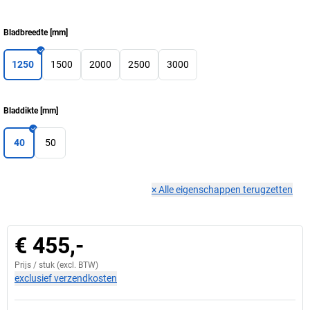
Bladbreedte
[
mm
]
1250
1500
2000
2500
3000
Bladdikte
[
mm
]
40
50
×
Alle eigenschappen terugzetten
€ 455,-
Prijs /
stuk
(excl. BTW)
exclusief verzendkosten