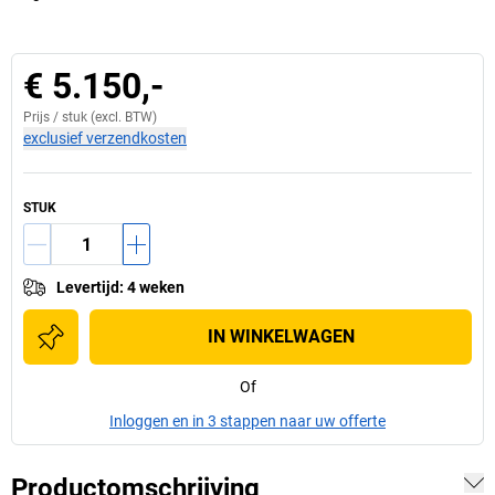
€ 5.150,-
Prijs /
stuk
(excl. BTW)
exclusief verzendkosten
STUK
Levertijd
:
4 weken
IN WINKELWAGEN
Of
Inloggen en in 3 stappen naar uw offerte
Productomschrijving