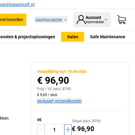
oop@kaiserkraft.nl
Account
nel bestellen
Zakelijke klanten
Aanmelden
iensten & projectoplossingen
Sales
Safe Maintenance
verpakking van 10 slechts
€ 96,90
Prijs /
VE
(excl. BTW)
€ 9,69
/
stuk
exclusief verzendkosten
akken
VE
Totaal (excl. BTW)
€ 96,90