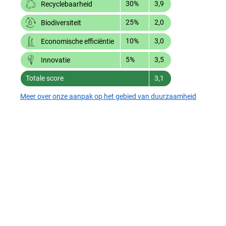
30%
3,9
Recyclebaarheid
25%
2,0
Biodiversiteit
10%
3,0
Economische efficiëntie
5%
3,5
Innovatie
Totale score
3,1
Meer over onze aanpak op het gebied van duurzaamheid