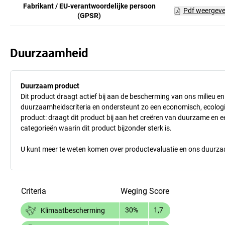
Fabrikant / EU-verantwoordelijke persoon
Pdf weergev
(GPSR)
Duurzaamheid
Duurzaam product
Dit product draagt actief bij aan de bescherming van ons milieu e
duurzaamheidscriteria en ondersteunt zo een economisch, ecologisc
product: draagt dit product bij aan het creëren van duurzame en
categorieën waarin dit product bijzonder sterk is.
U kunt meer te weten komen over productevaluatie en ons duurzaa
Criteria
Weging
Score
30%
1,7
Klimaatbescherming