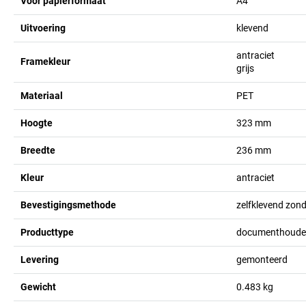
Voor papierformaat
A4
Uitvoering
klevend
antraciet
Framekleur
grijs
Materiaal
PET
Hoogte
323
mm
Breedte
236
mm
Kleur
antraciet
Bevestigingsmethode
zelfklevend zond
Producttype
documenthoude
Levering
gemonteerd
Gewicht
0.483
kg