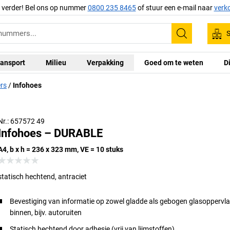
g verder! Bel ons op nummer
0800 235 8465
of stuur een e-mail naar
verk
S
Zoeken
ansport
Milieu
Verpakking
Goed om te weten
D
rs
Infohoes
Nr.: 657572 49
Infohoes – DURABLE
A4, b x h = 236 x 323 mm, VE = 10 stuks
statisch hechtend, antraciet
Bevestiging van informatie op zowel gladde als gebogen glasoppervl
binnen, bijv. autoruiten
Statisch hechtend door adhesie (vrij van lijmstoffen)